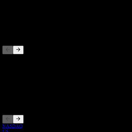
-
Rendement du dividende
-
Dividende
-
Concurrents
Cette liste est une analyse basée sur les événements récents du
marché. Ce n'est pas une recommandation d'investissement.
À propos
Show more...
PDG
Côtations
NASDAQ
US