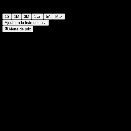
1S
1M
3M
1 an
5A
Max
Ajouter à la liste de suivi
Alerte de prix
Statistiques
Plus haut du jour
-
Plus bas du jour
-
Plus haut 52S
101,78
Plus bas 52S
91,05
Volume
-
Vol. moy.
-
Cap. boursière
0
PER