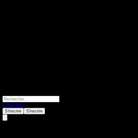
Connexion
S'inscrire
S'inscrire
JPMorgan Chase Financial