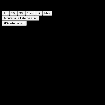
1S
1M
3M
1 an
5A
Max
Ajouter à la liste de suivi
Alerte de prix
Statistiques
Plus haut du jour
-
Plus bas du jour
-
Plus haut 52S
101,28
Plus bas 52S
97,04
Volume
-
Vol. moy.
-
Cap. boursière
0
PER