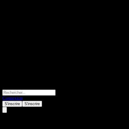
Connexion
S'inscrire
S'inscrire
BofA Finance LLC Issuer