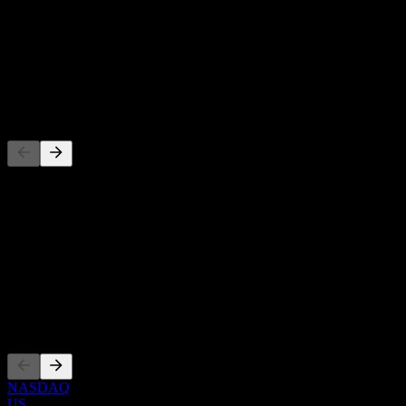
-
Rendement du dividende
-
Dividende
-
Concurrents
Cette liste est une analyse basée sur les événements récents du
marché. Ce n'est pas une recommandation d'investissement.
À propos
Show more...
PDG
Côtations
NASDAQ
US