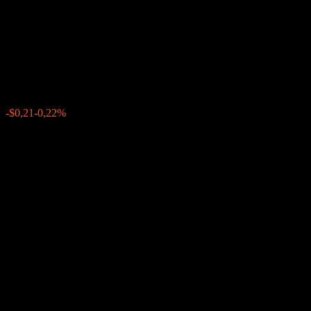
Contingent Interest Worst Of
Barrier Note ABLWCXX
$96,37
0
-$0,21
-0,22%
Semaine passée