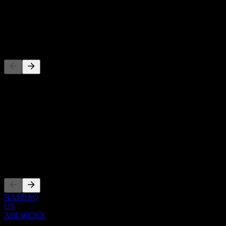
-
Dividende
-
Concurrents
Cette liste est une analyse basée sur les événements récents du
marché. Ce n'est pas une recommandation d'investissement.
À propos
Show more...
PDG
Côtations
NASDAQ
US
ABLWCXX