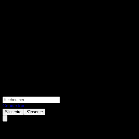
Connexion
S'inscrire
S'inscrire
Bank of Montreal Autocallable