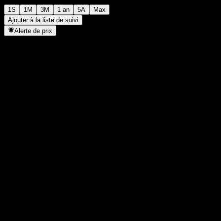
1S
1M
3M
1 an
5A
Max
Ajouter à la liste de suivi
Alerte de prix
Statistiques
Plus haut du jour
-
Plus bas du jour
-
Plus haut 52S
101,01
Plus bas 52S
85,17
Volume
-
Vol. moy.
-
Cap. boursière
0
PER
-
Rendement du dividende