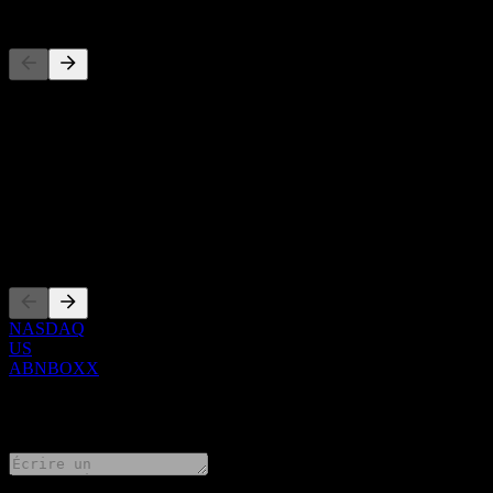
Concurrents
Cette liste est une analyse basée sur les événements récents du march
À propos
Show more...
PDG
Côtations
NASDAQ
US
ABNBOXX
0 Comments