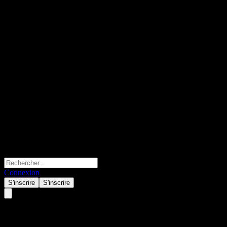
Connexion
S'inscrire
S'inscrire
HSBC Bank USA N.A. Capped 