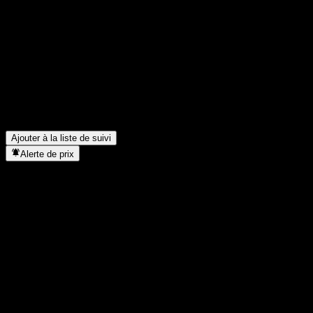
Partage tes idées
FAQ
Quel est le cours de l'action HSBC Bank USA N.A. Capped Poi
Quel est le symbole boursier de HSBC Bank USA N.A. Capped
Dans quel secteur se situe HSBC Bank USA N.A. Capped Poin
Quand HSBC Bank USA N.A. Capped Point to Point CD ABNBOXX a
Ajouter à la liste de suivi
Alerte de prix