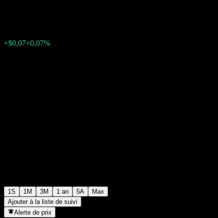
$106,85
0
+$0,07
+0,07%
Semaine passée
1S
1M
3M
1 an
5A
Max
Ajouter à la liste de suivi
Alerte de prix