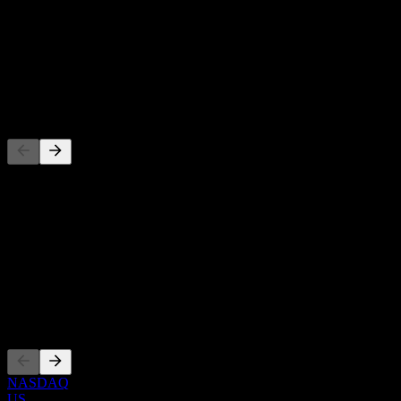
-
Rendement du dividende
-
Dividende
-
Concurrents
Cette liste est une analyse basée sur les événements récents du
marché. Ce n'est pas une recommandation d'investissement.
À propos
Show more...
PDG
Côtations
NASDAQ
US