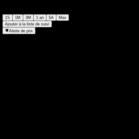
1S
1M
3M
1 an
5A
Max
Ajouter à la liste de suivi
Alerte de prix
Statistiques
Plus haut du jour
-
Plus bas du jour
-
Plus haut 52S
147,39
Plus bas 52S
102,49
Volume
-
Vol. moy.
-
Cap. boursière
0
PER