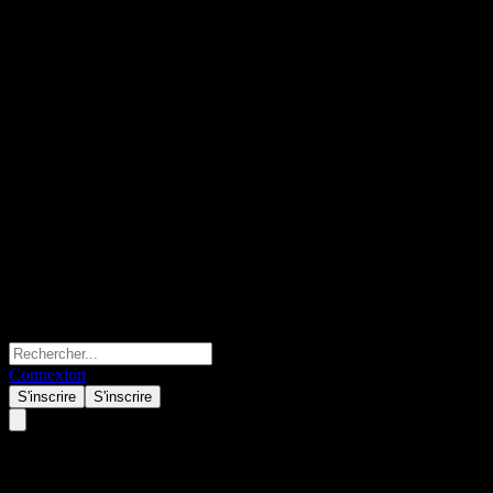
Connexion
S'inscrire
S'inscrire
JPMorgan Chase Financial