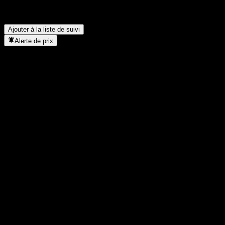
Quand JPMorgan Chase Financial Company LLC Point to Point
Worst Of Barrier Note ABRAKXX a-t-elle effectué un split
d’actions ?
▼
Ajouter à la liste de suivi
Alerte de prix