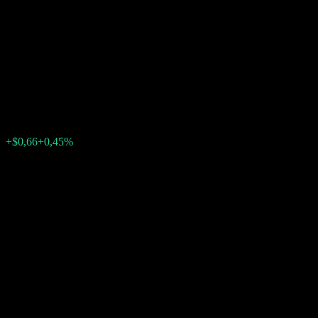
Company LLC Point to Point
Worst Of Barrier Note
ABRAKXX
$147,39
0
+$0,66
+0,45%
Semaine passée