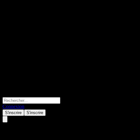
Connexion
S'inscrire
S'inscrire
Citigroup Global Markets Autoca