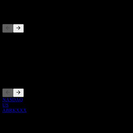
-
Concurrents
Cette liste est une analyse basée sur les événements récents du march
À propos
Show more...
PDG
Côtations
NASDAQ
US
ABRKXXX
0 Comments