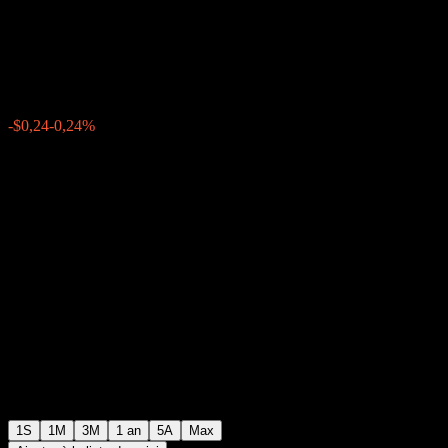
With Coupon Mem ABRKXXX
$97,94
0
-$0,24
-0,24%
Semaine passée
1S
1M
3M
1 an
5A
Max