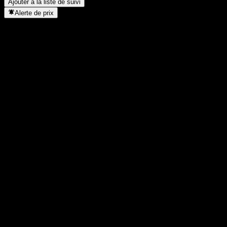
Ajouter à la liste de suivi
Alerte de prix
Statistiques
Plus haut du jour
-
Plus bas du jour
-
Plus haut 52S
99,97
Plus bas 52S
88,33
Volume
-
Vol. moy.
-
Cap. boursière
0
PER
-
Rendement du dividende
-
Dividende