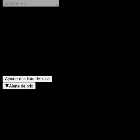
Partage tes idées
FAQ
Quel est le cours de l'action Citigroup Global Markets Autocall
Quel est le symbole boursier de Citigroup Global Markets Autoc
Le cours de l'action Citigroup Global Markets Autocallable Cont
Dans quel secteur se situe Citigroup Global Markets Autocallab
Quand Citigroup Global Markets Autocallable Contingent Interest
Ajouter à la liste de suivi
Alerte de prix