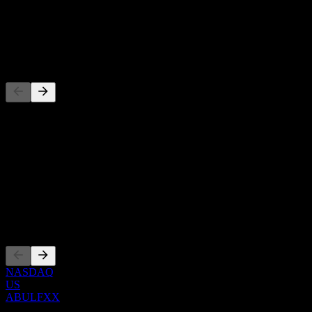
-
Dividende
-
Concurrents
Cette liste est une analyse basée sur les événements récents du
marché. Ce n'est pas une recommandation d'investissement.
À propos
Show more...
PDG
Côtations
NASDAQ
US
ABULFXX