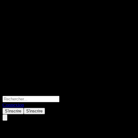
Connexion
S'inscrire
S'inscrire
Bank of Montreal Autocallable