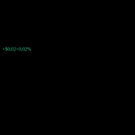
Point to Point Worst Of
Barrier Note ABULFXX
$117,89
0
+$0,02
+0,02%
Semaine passée