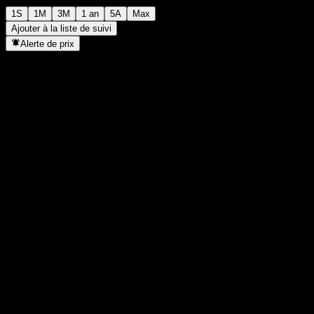
1S
1M
3M
1 an
5A
Max
Ajouter à la liste de suivi
Alerte de prix
Statistiques
Plus haut du jour
-
Plus bas du jour
-
Plus haut 52S
117,89
Plus bas 52S
97,4
Volume
-
Vol. moy.
-
Cap. boursière
0
PER
-
Rendement du dividende