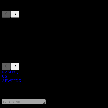
Concurrents
Cette liste est une analyse basée sur les événements récents du march
À propos
Show more...
PDG
Côtations
NASDAQ
US
ABWEFXX
0 Comments