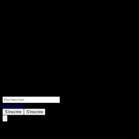
Connexion
S'inscrire
S'inscrire
Morgan Stanley Finance LLC A