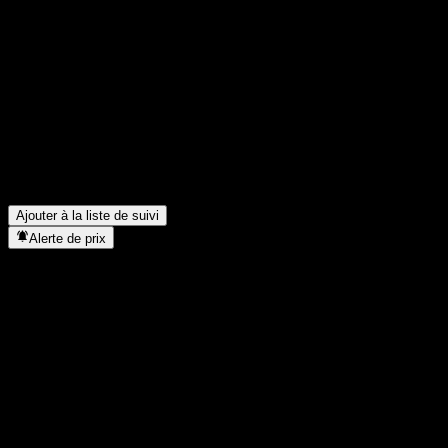
Partage tes idées
FAQ
Quel est le cours de l'action Morgan Stanley Finance LLC Autoca
Quel est le symbole boursier de Morgan Stanley Finance LLC Aut
Le cours de l'action Morgan Stanley Finance LLC Autocallable Po
Dans quel secteur se situe Morgan Stanley Finance LLC Autocall
Quand Morgan Stanley Finance LLC Autocallable Point to Point Ba
Ajouter à la liste de suivi
Alerte de prix