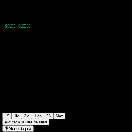
$117,45
0
+$0,03
+0,03%
Semaine passée
1S
1M
3M
1 an
5A
Max
Ajouter à la liste de suivi
Alerte de prix