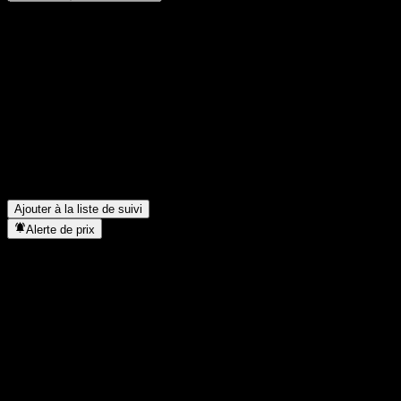
Partage tes idées
FAQ
Quel est le cours de l'action ABWZTXX aujourd'hui ?
▼
Quel est le symbole boursier de ABWZTXX ?
▼
Le cours de l'action ABWZTXX est-il en hausse ?
▼
Dans quel secteur se situe ABWZTXX ?
▼
Quand ABWZTXX a-t-elle effectué un split d’actions ?
▼
Ajouter à la liste de suivi
Alerte de prix