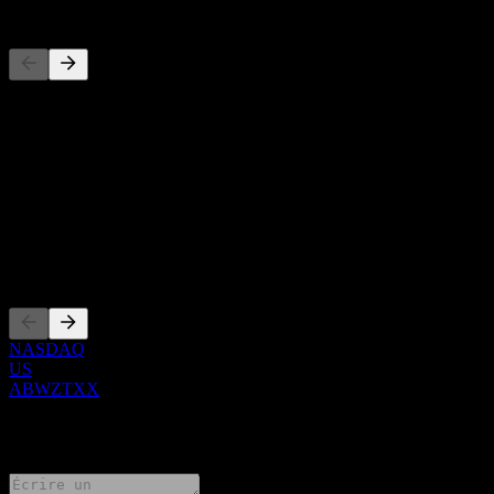
Concurrents
Cette liste est une analyse basée sur les événements récents du
marché. Ce n'est pas une recommandation d'investissement.
À propos
Show more...
PDG
Côtations
NASDAQ
US
ABWZTXX
0 Comments