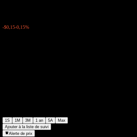
$103,06
0
-$0,15
-0,15%
Semaine passée
1S
1M
3M
1 an
5A
Max
Ajouter à la liste de suivi
Alerte de prix