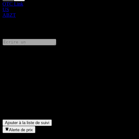
OTC Link
US
ABZT
0 Comments
Partage tes idées
FAQ
Quel est le cours de l'action Ablaze Technologies aujourd'hui ?
▼
Quel est le symbole boursier de Ablaze Technologies ?
▼
Dans quel secteur se situe Ablaze Technologies ?
▼
Quand Ablaze Technologies a-t-elle effectué un split d’actions ?
▼
Où se trouve le siège de Ablaze Technologies ?
▼
Ajouter à la liste de suivi
Alerte de prix