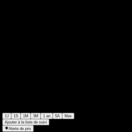
$0,000001
0
+$0,00
+0%
Friday 17:03
1J
1S
1M
3M
1 an
5A
Max
Ajouter à la liste de suivi
Alerte de prix