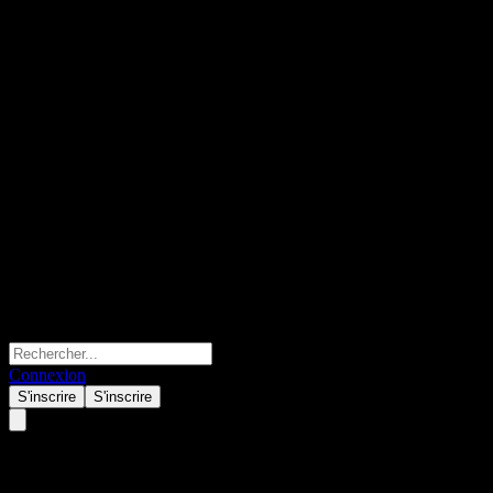
Connexion
S'inscrire
S'inscrire
American Century Core Plus