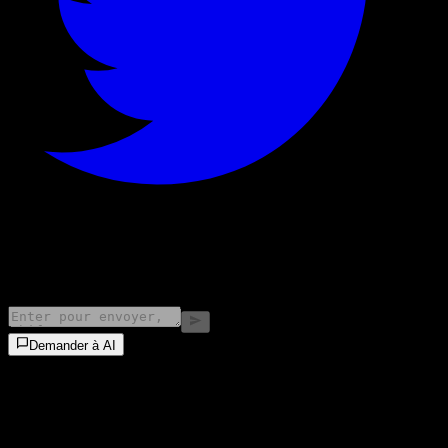
©
2026
Stock Events GmbH
Demander à AI