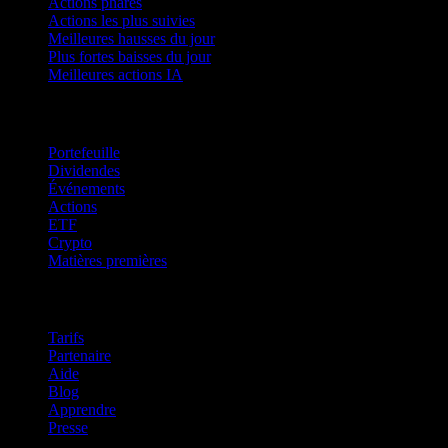
Actions phares
Actions les plus suivies
Meilleures hausses du jour
Plus fortes baisses du jour
Meilleures actions IA
Fonctionnalités
Portefeuille
Dividendes
Événements
Actions
ETF
Crypto
Matières premières
company
Tarifs
Partenaire
Aide
Blog
Apprendre
Presse