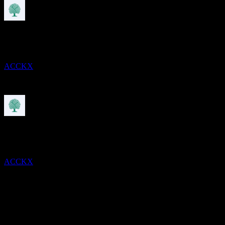
Paiement du dividende
31
DEC
American Century Core Plus Fund
Estimé
ACCKX
Paiement du dividende
29
JAN
27
American Century Core Plus Fund
Estimé
ACCKX