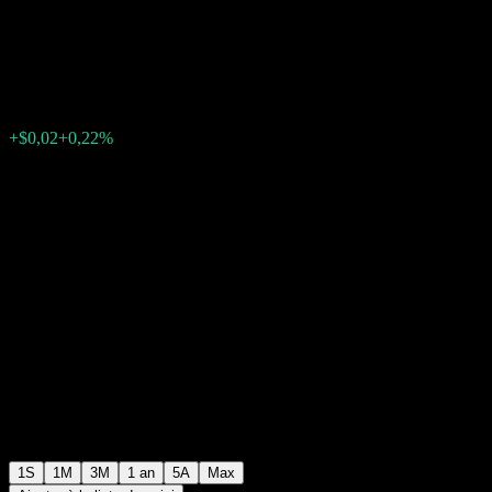
Fund
$9,07
0
+$0,02
+0,22%
Semaine passée
1S
1M
3M
1 an
5A
Max