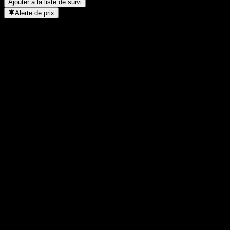
Ajouter à la liste de suivi
Alerte de prix
Statistiques
Plus haut du jour
-
Plus bas du jour
-
Plus haut 52S
9,39
Plus bas 52S
9,02
Volume
-
Vol. moy.
0
Cap. boursière
0
PER
-
Rendement du dividende
3,77%
Dividende