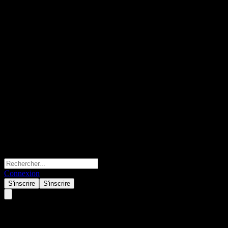
Connexion
S'inscrire
S'inscrire
HSBC Bank USA N.A.