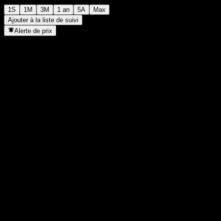
1S
1M
3M
1 an
5A
Max
Ajouter à la liste de suivi
Alerte de prix
Statistiques
Plus haut du jour
-
Plus bas du jour
-
Plus haut 52S
101,46
Plus bas 52S
90,05
Volume
-
Vol. moy.
-
Cap. boursière
0
PER
-
Rendement du dividende