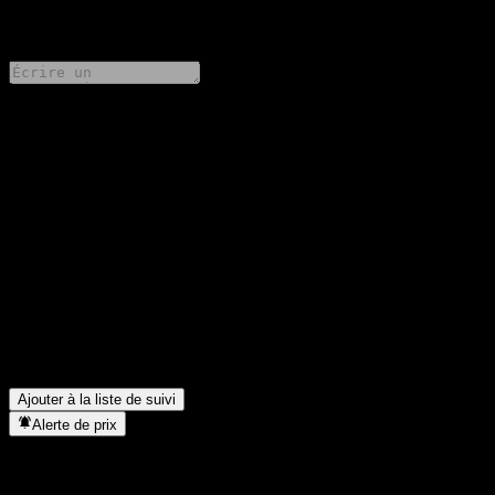
0 Comments
Partage tes idées
FAQ
Quel est le cours de l'action HSBC Bank USA N.A. Autocallable
Point to Point Worst Of CD ACEBWXX aujourd'hui ?
▼
Quel est le symbole boursier de HSBC Bank USA N.A.
Autocallable Point to Point Worst Of CD ACEBWXX ?
▼
Dans quel secteur se situe HSBC Bank USA N.A. Autocallable
Point to Point Worst Of CD ACEBWXX ?
▼
Quand HSBC Bank USA N.A. Autocallable Point to Point Worst
Of CD ACEBWXX a-t-elle effectué un split d’actions ?
▼
Ajouter à la liste de suivi
Alerte de prix