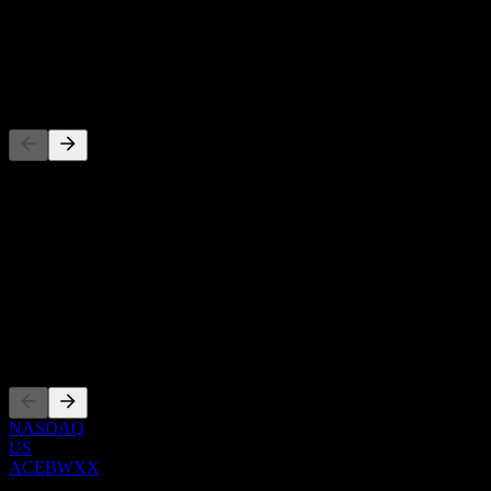
-
Dividende
-
Concurrents
Cette liste est une analyse basée sur les événements récents du
marché. Ce n'est pas une recommandation d'investissement.
À propos
Show more...
PDG
Côtations
NASDAQ
US
ACEBWXX