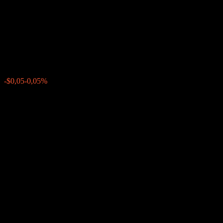
Autocallable Point to Point
Worst Of CD ACEBWXX
$99,87
0
-$0,05
-0,05%
Semaine passée