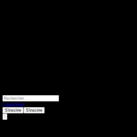
Connexion
S'inscrire
S'inscrire
Absolute CEF Opportunities