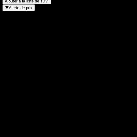
Ajouter à la liste de suivi
Alerte de prix
Statistiques
Plus haut du jour
-
Plus bas du jour
-
Plus haut 52S
6,8
Plus bas 52S
6,15
Volume
-
Vol. moy.
-
Cap. boursière
0
PER
-
Rendement du dividende
1,47%
Dividende