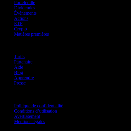
Portefeuille
Dividendes
Événements
Actions
ETF
Crypto
Matières premières
company
Tarifs
Partenaire
Aide
Blog
Apprendre
Presse
Mentions légales
Politique de confidentialité
Conditions d’utilisation
Avertissement
Mentions légales