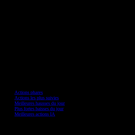
Collections
Actions phares
Actions les plus suivies
Meilleures hausses du jour
Plus fortes baisses du jour
Meilleures actions IA
Fonctionnalités