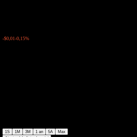
Fund
$6,76
0
-$0,01
-0,15%
Semaine passée
1S
1M
3M
1 an
5A
Max