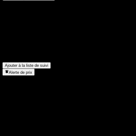
Partage tes idées
FAQ
Quel est le cours de l'action ACHVHXX aujourd'hui ?
▼
Quel est le symbole boursier de ACHVHXX ?
▼
Dans quel secteur se situe ACHVHXX ?
▼
Quand ACHVHXX a-t-elle effectué un split d’actions ?
▼
Ajouter à la liste de suivi
Alerte de prix