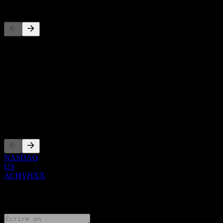
Concurrents
Cette liste est une analyse basée sur les événements récents du
marché. Ce n'est pas une recommandation d'investissement.
À propos
Show more...
PDG
Côtations
NASDAQ
US
ACHVHXX
0 Comments