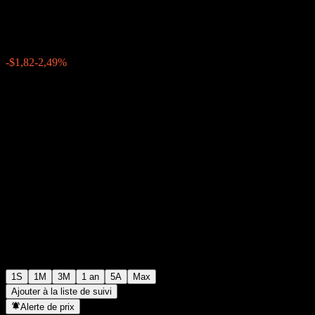
$71,19
0
-$1,82
-2,49%
Semaine passée
1S
1M
3M
1 an
5A
Max
Ajouter à la liste de suivi
Alerte de prix