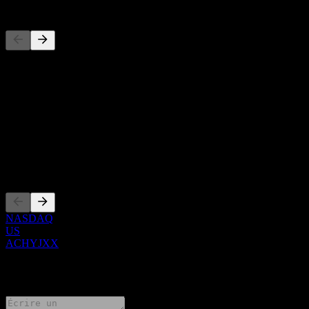
Concurrents
Cette liste est une analyse basée sur les événements récents du
marché. Ce n'est pas une recommandation d'investissement.
À propos
Show more...
PDG
Côtations
NASDAQ
US
ACHYJXX
0 Comments