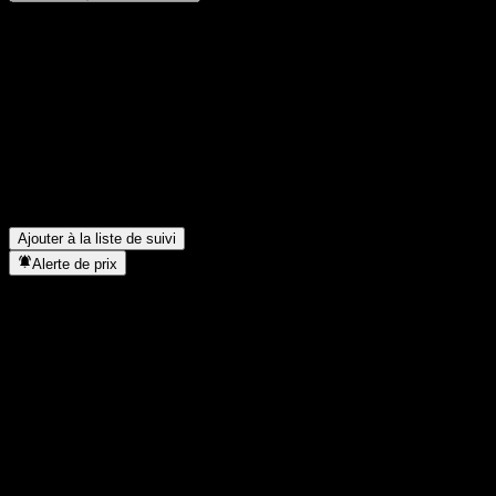
Partage tes idées
FAQ
Quel est le cours de l'action ACHYJXX aujourd'hui ?
▼
Quel est le symbole boursier de ACHYJXX ?
▼
Dans quel secteur se situe ACHYJXX ?
▼
Quand ACHYJXX a-t-elle effectué un split d’actions ?
▼
Ajouter à la liste de suivi
Alerte de prix