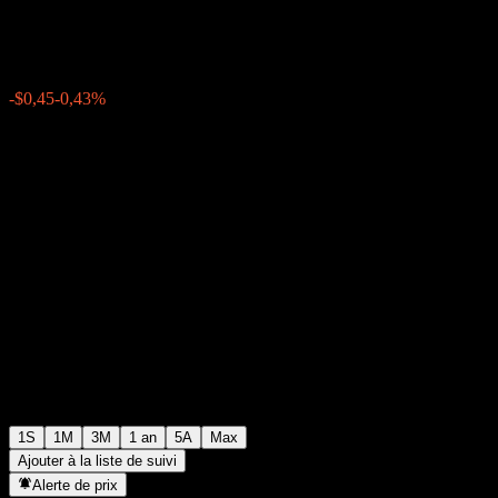
$103,61
0
-$0,45
-0,43%
Semaine passée
1S
1M
3M
1 an
5A
Max
Ajouter à la liste de suivi
Alerte de prix