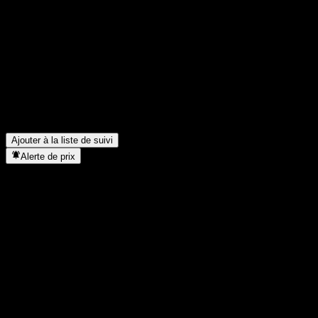
Partage tes idées
FAQ
Quel est le cours de l'action BofA Finance LLC Issuer Callable 
Quel est le symbole boursier de BofA Finance LLC Issuer Callab
Dans quel secteur se situe BofA Finance LLC Issuer Callable Co
Quand BofA Finance LLC Issuer Callable Contingent Interest Wors
Ajouter à la liste de suivi
Alerte de prix