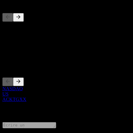
Concurrents
Cette liste est une analyse basée sur les événements récents du march
À propos
Show more...
PDG
Côtations
NASDAQ
US
ACKTGXX
0 Comments