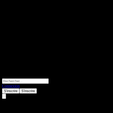
Connexion
S'inscrire
S'inscrire
BofA Finance LLC Issuer Calla