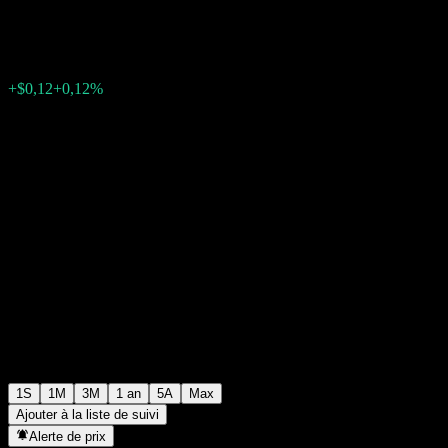
$98,69
0
+$0,12
+0,12%
Semaine passée
1S
1M
3M
1 an
5A
Max
Ajouter à la liste de suivi
Alerte de prix