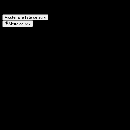
Quand Citigroup Global Markets Autocallable Contingent
Interest Worst Of Barrier Note With Coupon Memory ACKWFXX
a-t-elle effectué un split d’actions ?
▼
Ajouter à la liste de suivi
Alerte de prix