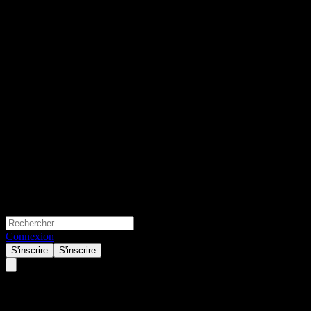
Connexion
S'inscrire
S'inscrire
Citigroup Global Markets