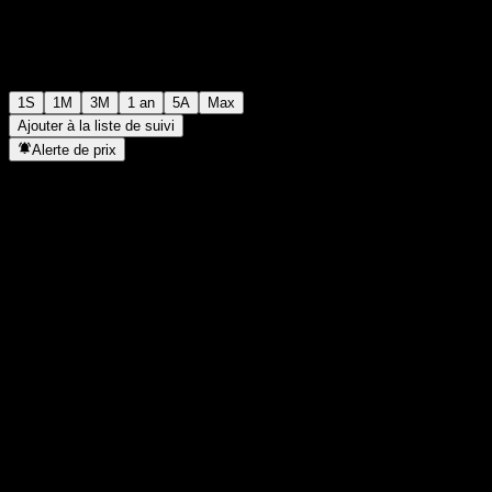
1S
1M
3M
1 an
5A
Max
Ajouter à la liste de suivi
Alerte de prix
Statistiques
Plus haut du jour
-
Plus bas du jour
-
Plus haut 52S
117,8
Plus bas 52S
105,2
Volume
-
Vol. moy.
-
Cap. boursière