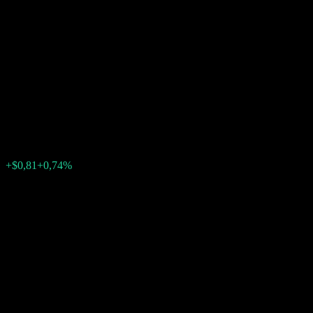
Autocallable Contingent
Interest Worst Of Barrier Note
With Coupon Memory
ACKWFXX
$110,81
0
+$0,81
+0,74%
Semaine passée