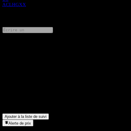
ACLHGXX
0 Comments
Partage tes idées
FAQ
Quel est le cours de l'action UBS London Branch Autocallable
Fixed Interest Geared Buffer Note ACLHGXX aujourd'hui ?
▼
Quel est le symbole boursier de UBS London Branch
Autocallable Fixed Interest Geared Buffer Note ACLHGXX ?
▼
Dans quel secteur se situe UBS London Branch Autocallable
Fixed Interest Geared Buffer Note ACLHGXX ?
▼
Quand UBS London Branch Autocallable Fixed Interest Geared
Buffer Note ACLHGXX a-t-elle effectué un split d’actions ?
▼
Ajouter à la liste de suivi
Alerte de prix