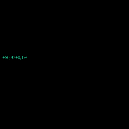
Autocallable Fixed Interest
Geared Buffer Note
ACLHGXX
$996,99
0
+$0,97
+0,1%
Semaine passée