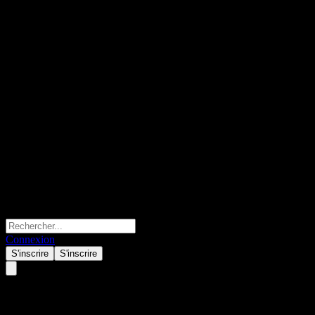
Connexion
S'inscrire
S'inscrire
UBS London Branch