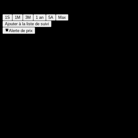
1S
1M
3M
1 an
5A
Max
Ajouter à la liste de suivi
Alerte de prix
Statistiques
Plus haut du jour
-
Plus bas du jour
-
Plus haut 52S
997,15
Plus bas 52S
926,03
Volume
-
Vol. moy.
-
Cap. boursière
0
PER