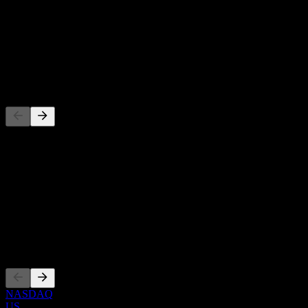
-
Rendement du dividende
-
Dividende
-
Concurrents
Cette liste est une analyse basée sur les événements récents du
marché. Ce n'est pas une recommandation d'investissement.
À propos
Show more...
PDG
Côtations
NASDAQ
US