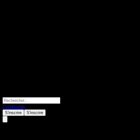
Connexion
S'inscrire
S'inscrire
Citigroup Global Markets