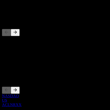
-
Dividende
-
Concurrents
Cette liste est une analyse basée sur les événements récents du
marché. Ce n'est pas une recommandation d'investissement.
À propos
Show more...
PDG
Côtations
NASDAQ
US
ACLNRXX