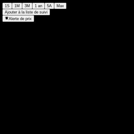
1S
1M
3M
1 an
5A
Max
Ajouter à la liste de suivi
Alerte de prix
Statistiques
Plus haut du jour
-
Plus bas du jour
-
Plus haut 52S
100,57
Plus bas 52S
98,87
Volume
-
Vol. moy.
-
Cap. boursière
0
PER
-
Rendement du dividende