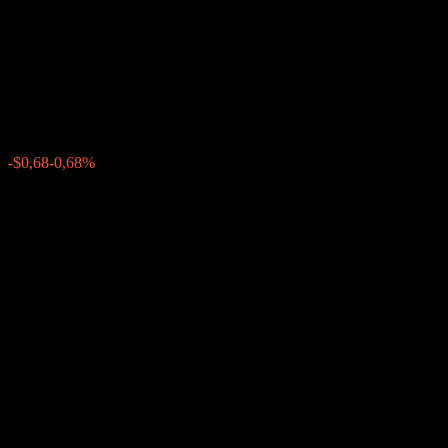
Capped Point to Point Geared
Buffer Note ACLNRXX
$99,73
0
-$0,68
-0,68%
Semaine passée