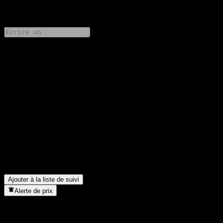
0 Comments
Partage tes idées
FAQ
Quel est le cours de l'action Amundi Floating Rate Usd Corp
Ucits Etf Mxn Hdg aujourd'hui ?
▼
Quel est le symbole boursier de Amundi Floating Rate Usd Corp
Ucits Etf Mxn Hdg ?
▼
Dans quel secteur se situe Amundi Floating Rate Usd Corp Ucits
Etf Mxn Hdg ?
▼
Quand Amundi Floating Rate Usd Corp Ucits Etf Mxn Hdg a-t-
elle effectué un split d’actions ?
▼
Ajouter à la liste de suivi
Alerte de prix