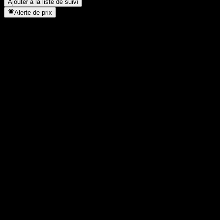
Ajouter à la liste de suivi
Alerte de prix
Statistiques
Plus haut du jour
1 726,07
Plus bas du jour
1 726,07
Plus haut 52S
1 771,89
Plus bas 52S
1 702,96
Volume
143
Vol. moy.
34 235
Cap. boursière
0
PER
-
Rendement du dividende
-
Dividende