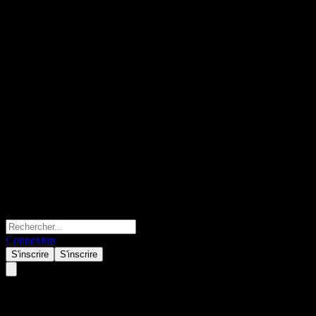
Connexion
S'inscrire
S'inscrire
Amundi Floating Rate Usd