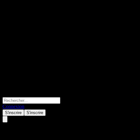
Connexion
S'inscrire
S'inscrire
Wavefront Global Diversified