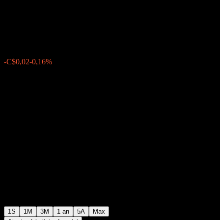
Investment Fund Series A
C$12,04
0
-C$0,02
-0,16%
Semaine passée
1S
1M
3M
1 an
5A
Max