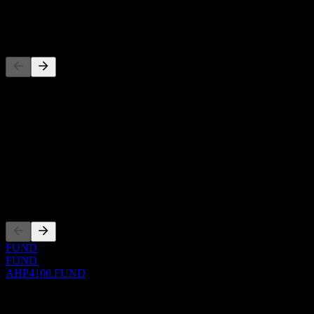
-
Concurrents
Cette liste est une analyse basée sur les événements récents du
marché. Ce n'est pas une recommandation d'investissement.
À propos
Show more...
PDG
Côtations
FUND
FUND
AHP4100.FUND
0 Comments