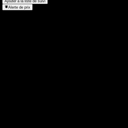
Ajouter à la liste de suivi
Alerte de prix
Statistiques
Plus haut du jour
12,04
Plus bas du jour
12,04
Plus haut 52S
13,63
Plus bas 52S
11,51
Volume
-
Vol. moy.
-
Cap. boursière
0
PER
-
Rendement du dividende
-
Dividende