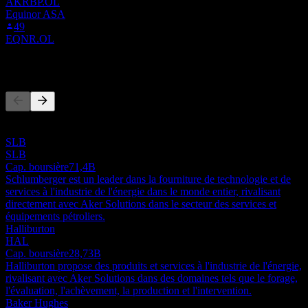
AKRBP.OL
Equinor ASA
49
EQNR.OL
Concurrents
Cette liste est une analyse basée sur les événements récents du
marché. Ce n'est pas une recommandation d'investissement.
SLB
SLB
Cap. boursière
71,4B
Schlumberger est un leader dans la fourniture de technologie et de
services à l'industrie de l'énergie dans le monde entier, rivalisant
directement avec Aker Solutions dans le secteur des services et
équipements pétroliers.
Halliburton
HAL
Cap. boursière
28,73B
Halliburton propose des produits et services à l'industrie de l'énergie,
rivalisant avec Aker Solutions dans des domaines tels que le forage,
l'évaluation, l'achèvement, la production et l'intervention.
Baker Hughes