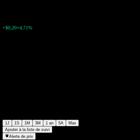
$4,45
298
+$0,20
+4,71%
Monday 20:00
1J
1S
1M
3M
1 an
5A
Max
Ajouter à la liste de suivi
Alerte de prix