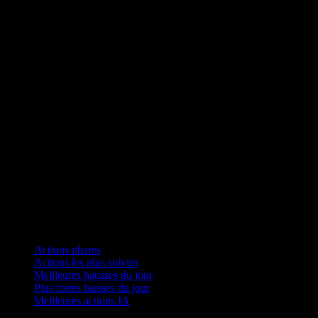
Collections
Actions phares
Actions les plus suivies
Meilleures hausses du jour
Plus fortes baisses du jour
Meilleures actions IA