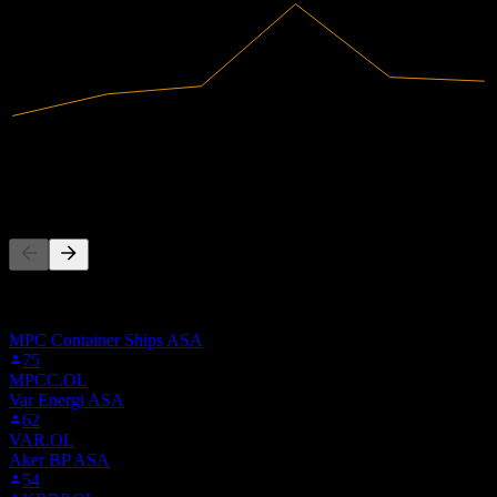
6,14B
Revenus
250,94M
Résultat net
Les gens suivent aussi
Cette liste est basée sur les listes de suivi des utilisateurs de Stock
Events qui suivent AKRTF. Ce n'est pas une recommandation
d'investissement.
MPC Container Ships ASA
75
MPCC.OL
Var Energi ASA
62
VAR.OL
Aker BP ASA
54