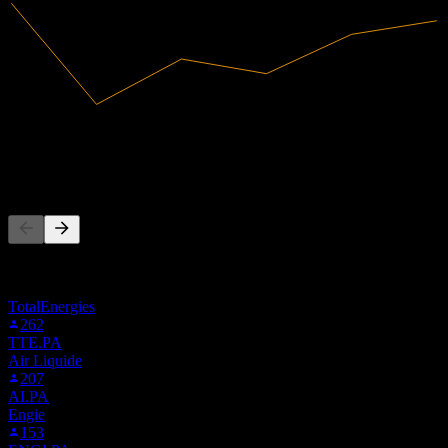
19,17B
Revenus
324M
Résultat net
Les gens suivent aussi
Cette liste est basée sur les listes de suivi des utilisateurs de Stock
Events qui suivent ALO.PA. Ce n'est pas une recommandation
d'investissement.
TotalEnergies
262
TTE.PA
Air Liquide
207
AI.PA
Engie
153