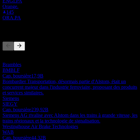
ENGI.PA
Orange.
145
ORA.PA
Concurrents
Cette liste est une analyse basée sur les événements récents du
marché. Ce n'est pas une recommandation d'investissement.
Brambles
BMBLF
Cap. boursière
17,9B
Bombardier Transportation, désormais partie d'Alstom, était un
concurrent majeur dans l'industrie ferroviaire, proposant des produits
et services similaires.
Siemens
SIEGY
Cap. boursière
239,92B
Siemens AG rivalise avec Alstom dans les trains à grande vitesse, les
trains régionaux et la technologie de signalisation.
Westinghouse Air Brake Technologies
WAB
Cap. boursière
44,32B