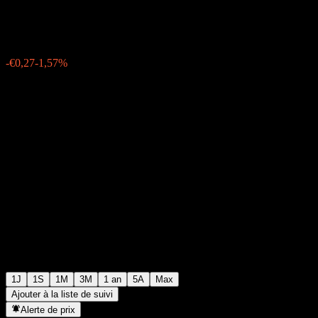
€16,66
1070
-€0,27
-1,57%
Friday 15:35
1J
1S
1M
3M
1 an
5A
Max
Ajouter à la liste de suivi
Alerte de prix