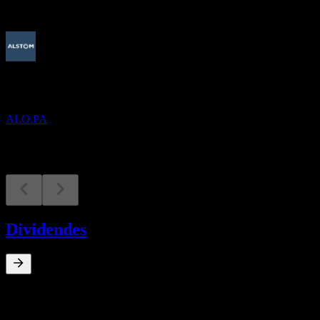
À venir
Résultats financiers
17
NOV
Alstom
ALO.PA
Dividendes
0
%
Rendement du dividende
Sep 23
€0,25