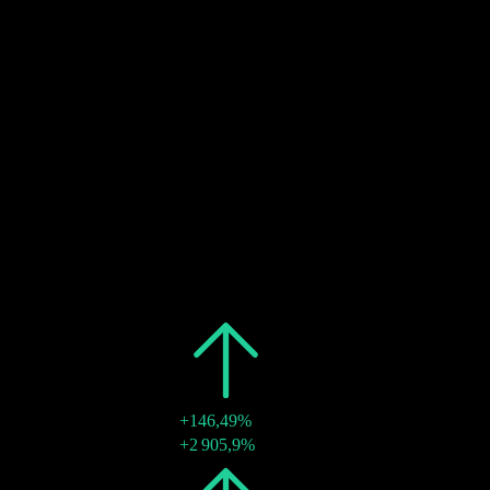
Estimé
20
DEC
27
Ex-dividende
Estimé
20
DEC
27
Paiement du dividende
Estimé
Passé
Date
Montant
Variation
2025
$2,19
+146,49%
19 déc. 2025
$2,19
+2 905,9%