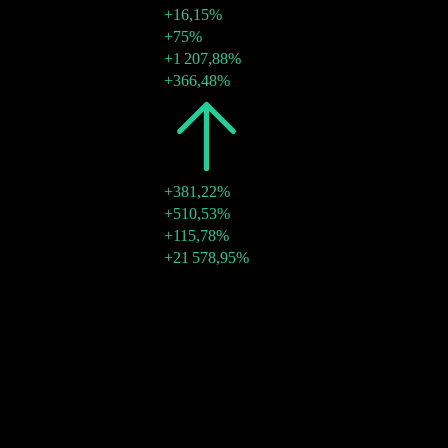
+16,15%
30 déc. 2019
$0,02
+75%
30 déc. 2019
$0,27
+1 207,88%
30 déc. 2019
$1,24
+366,48%
2018
$1,31
+381,22%
27 déc. 2018
$0,01
+510,53%
27 déc. 2018
$0,89
+115,78%
27 déc. 2018
$0,41
+21 578,95%
Croissance 10A
26,09%
Croissance 5A
25,41%
Croissance 3A
91,42%
Croissance 1A
N/A
Communauté