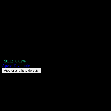
American Century Investments
One Choice 2045 Portfolio I
Class (AOOIX) Dividende 2026
: historique, dates ex-dividende
& rendement
$19,36
+$0,12
+0,62%
Friday 00:00
Aperçu
Dividende
Ajouter à la liste de suivi
Rendement du dividende
11,32%
Montant du dividende
$2,19
Dernière date ex-dividende
déc. 19, 2025
Dernière date de paiement
déc. 19, 2025