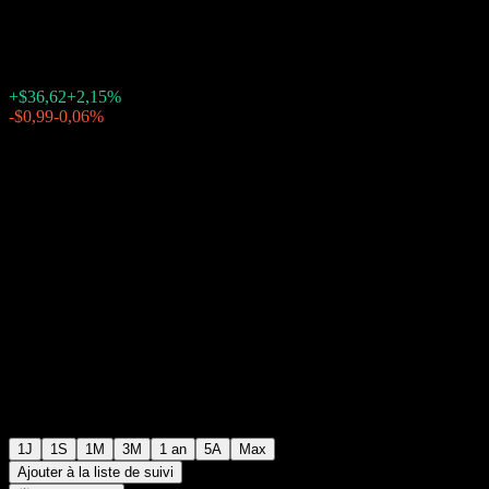
$1 740,99
21769
+$36,62
+2,15%
20:00 Aujourd'hui
-$0,99
-0,06%
23:29
Après Bourse
1J
1S
1M
3M
1 an
5A
Max
Ajouter à la liste de suivi