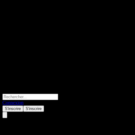
Connexion
S'inscrire
S'inscrire
ASML NV