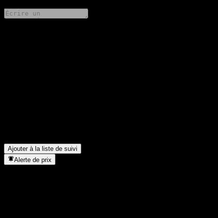
Partage tes idées
FAQ
Quel est le cours de l'action Amundi Ethik Fonds VA
aujourd'hui ?
▼
Quel est le symbole boursier de Amundi Ethik Fonds VA ?
▼
Le cours de l'action Amundi Ethik Fonds VA est-il en hausse ?
▼
Dans quel secteur se situe Amundi Ethik Fonds VA ?
▼
Quand Amundi Ethik Fonds VA a-t-elle effectué un split
d’actions ?
▼
Ajouter à la liste de suivi
Alerte de prix