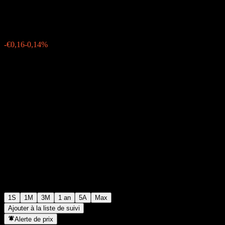
€114,79
0
-€0,16
-0,14%
Semaine passée
1S
1M
3M
1 an
5A
Max
Ajouter à la liste de suivi
Alerte de prix