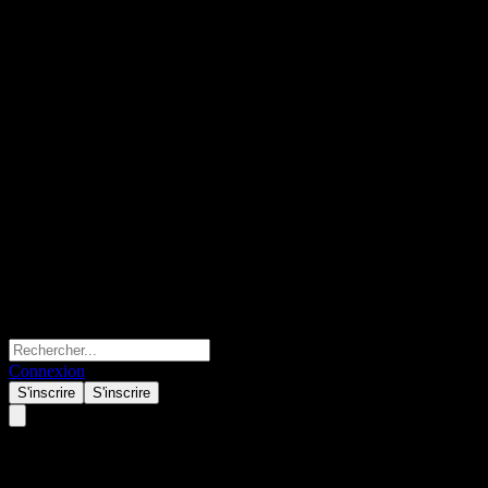
Connexion
S'inscrire
S'inscrire
Amundi Ethik Fonds VA