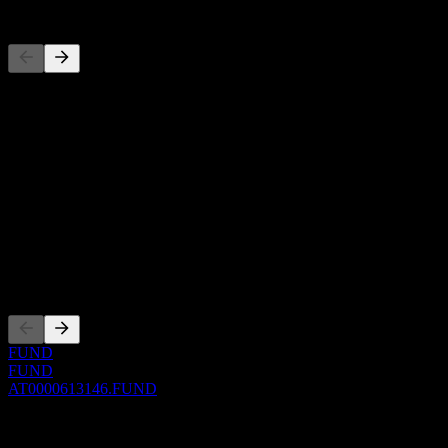
Concurrents
Cette liste est une analyse basée sur les événements récents du
marché. Ce n'est pas une recommandation d'investissement.
À propos
Show more...
PDG
ISIN
AT0000613146
Côtations
FUND
FUND
AT0000613146.FUND
0 Comments