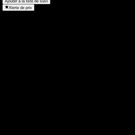
Ajouter à la liste de suivi
Alerte de prix
Statistiques
Plus haut du jour
-
Plus bas du jour
-
Plus haut 52S
4,36
Plus bas 52S
3,56
Volume
-
Vol. moy.
-
Cap. boursière
0
PER
-
Rendement du dividende
-
Dividende