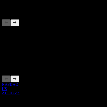
-
Concurrents
Cette liste est une analyse basée sur les événements récents du
marché. Ce n'est pas une recommandation d'investissement.
À propos
Show more...
PDG
Côtations
NASDAQ
US
ATOHZZX
0 Comments