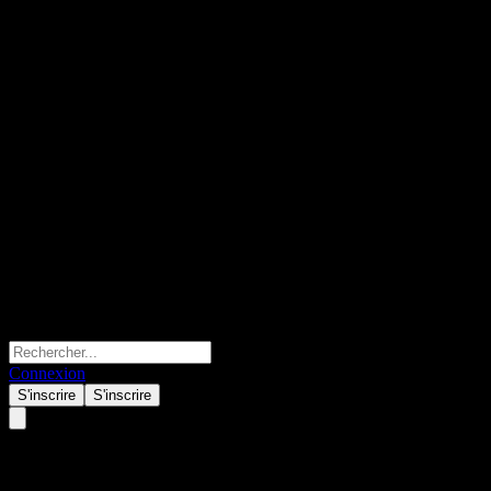
Connexion
S'inscrire
S'inscrire
Automation Anywhere -