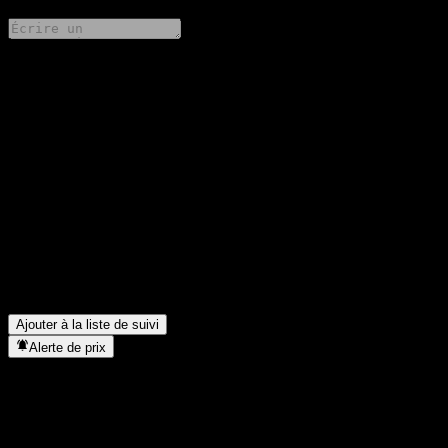
Partage tes idées
FAQ
Quel est le cours de l'action Automation Anywhere - Company
Level aujourd'hui ?
▼
Quel est le symbole boursier de Automation Anywhere -
Company Level ?
▼
Dans quel secteur se situe Automation Anywhere - Company
Level ?
▼
Quand Automation Anywhere - Company Level a-t-elle effectué
un split d’actions ?
▼
Ajouter à la liste de suivi
Alerte de prix