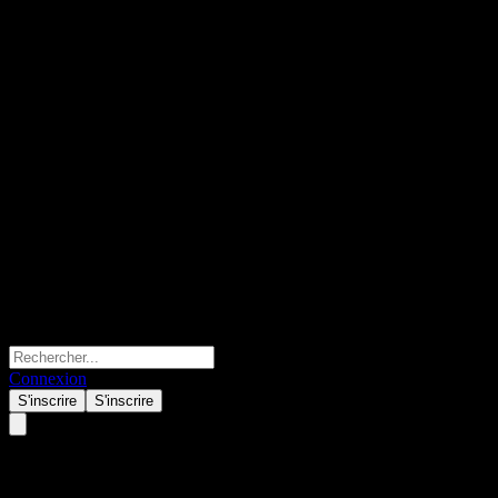
Connexion
S'inscrire
S'inscrire
Resolution Capital Real Assets