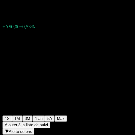
A$0,4896
0
+A$0,00
+0,53%
Semaine passée
1S
1M
3M
1 an
5A
Max
Ajouter à la liste de suivi
Alerte de prix