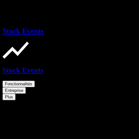
Stock Events
Stock Events
Fonctionnalités
Entreprise
Plus