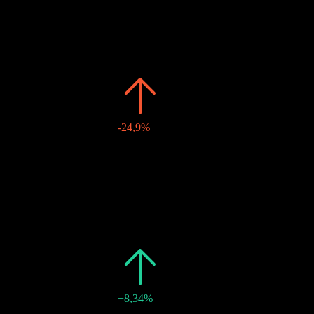
Passé
Date
Montant
Variation
2026
€3,74
-24,9%
14 juin 2026
€1,25
-
15 mars 2026
€1,26
-
2025
€4,98
-
15 déc. 2025
€1,24
-
15 sept. 2025
€1,24
-
14 juin 2025
€1,25
-
15 mars 2025
€1,26
-
2024
€4,98
+8,34%
15 déc. 2024
€1,24
-