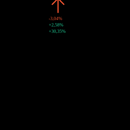
2021
€2,88
-3,04%
15 déc. 2021
€0,83
+2,58%
15 sept. 2021
€0,81
+30,35%
Croissance 10A
12,09%
Croissance 5A
5,4%
Croissance 3A
-6,64%
Croissance 1A
-24,9%
Communauté