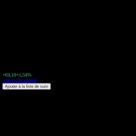
UBS Solactive China
Technology UCITS USD acc
(CIT.MI) Dividende 2026 :
historique, dates ex-dividende
& rendement
€6,60
+€0,10
+1,54%
Friday 00:00
Aperçu
Dividende
Ajouter à la liste de suivi
Rendement du dividende
-
Montant du dividende
€1,25
Dernière date ex-dividende
mai 14, 2026
Dernière date de paiement
juin 14, 2026