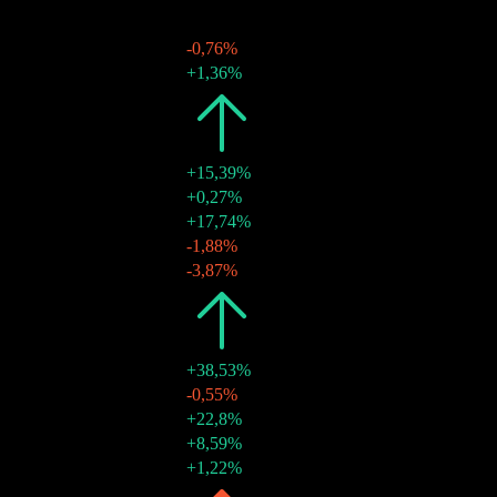
15 sept. 2024
€1,24
-
14 juin 2024
€1,25
-0,76%
15 mars 2024
€1,26
+1,36%
2023
€4,60
+15,39%
15 déc. 2023
€1,24
+0,27%
15 sept. 2023
€1,24
+17,74%
15 juin 2023
€1,05
-1,88%
15 mars 2023
€1,07
-3,87%
2022
€3,99
+38,53%
15 déc. 2022
€1,11
-0,55%
15 sept. 2022
€1,12
+22,8%
15 juin 2022
€0,91
+8,59%
15 mars 2022
€0,84
+1,22%