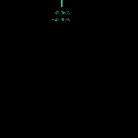
2007
€2,16
+47,96%
28 déc. 2007
€2,16
+47,96%
Croissance 10A
3,6%
Croissance 5A
10,93%
Croissance 3A
9,49%
Croissance 1A
N/A
Communauté