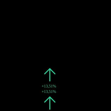
29
NOV
27
Ex-dividende
Estimé
29
NOV
27
Paiement du dividende
Estimé
Passé
Date
Montant
Variation
2025
€0,84
+13,51%
28 nov. 2025
€0,84
+13,51%
2024
€0,74