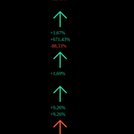
15 nov. 2019
€0,54
-
2018
€0,61
+1,67%
11 déc. 2018
€0,54
+671,43%
02 janv. 2018
€0,07
-88,33%
2017
€0,60
+1,69%
08 déc. 2017
€0,60
-
2016
€0,59
+9,26%
09 déc. 2016
€0,59
+9,26%
2015
€0,54