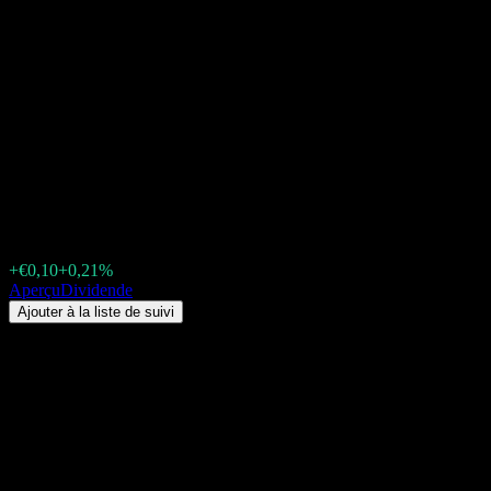
Private Banking Premium
Ertrag (DE0005320030.FUND)
Dividende 2026 : historique,
dates ex-dividende &
rendement
€47,20
+€0,10
+0,21%
Wednesday 00:00
Aperçu
Dividende
Ajouter à la liste de suivi
Rendement du dividende
1,78%
Montant du dividende
€0,84
Dernière date ex-dividende
nov. 28, 2025
Dernière date de paiement
nov. 28, 2025