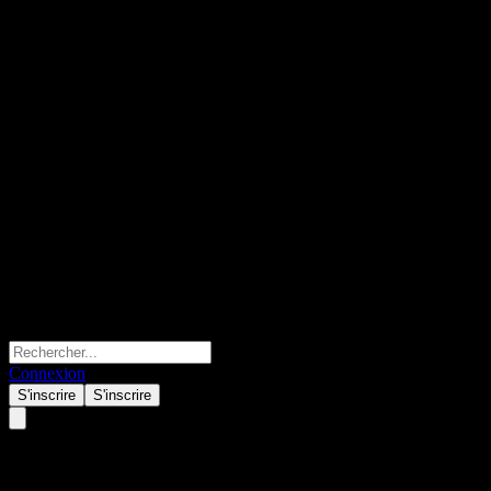
Connexion
S'inscrire
S'inscrire
Allianz Europazins A EUR