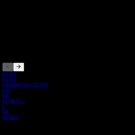
À propos
Show more...
PDG
ISIN
DE0008476037
Côtations
FUND
FUND
DE0008476037.FUND
STU
DE
DI7M.STU
F
DE
DI7M.F
0 Comments