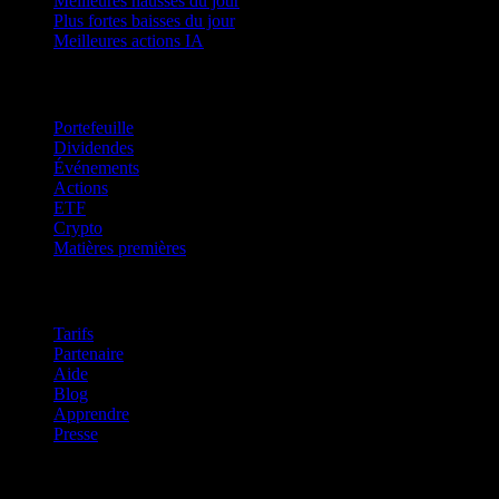
Meilleures hausses du jour
Plus fortes baisses du jour
Meilleures actions IA
Fonctionnalités
Portefeuille
Dividendes
Événements
Actions
ETF
Crypto
Matières premières
company
Tarifs
Partenaire
Aide
Blog
Apprendre
Presse
Mentions légales