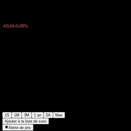
€48,79
4
-€0,04
-0,08%
Semaine passée
1S
1M
3M
1 an
5A
Max
Ajouter à la liste de suivi
Alerte de prix