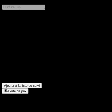
Partage tes idées
FAQ
Quel est le cours de l'action Allianz Europazins A EUR
aujourd'hui ?
▼
Quel est le symbole boursier de Allianz Europazins A EUR ?
▼
Le cours de l'action Allianz Europazins A EUR est-il en hausse ?
▼
Allianz Europazins A EUR verse-t-elle des dividendes ?
▼
Dans quel secteur se situe Allianz Europazins A EUR ?
▼
Quand Allianz Europazins A EUR a-t-elle effectué un split
d’actions ?
▼
Ajouter à la liste de suivi
Alerte de prix