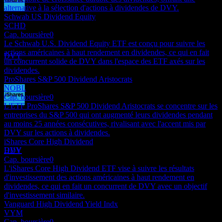
alternative à la sélection d'actions à dividendes de DVY.
Paiement du dividende
Schwab US Dividend Equity
17
SCHD
SEP
27
Cap. boursière
0
iShares Select Dividend
Le Schwab U.S. Dividend Equity ETF est conçu pour suivre les
Estimé
actions américaines à haut rendement en dividendes, ce qui en fait
DVY
un concurrent solide de DVY dans l'espace des ETF axés sur les
dividendes.
ProShares S&P 500 Dividend Aristocrats
NOBL
Cap. boursière
0
L'ETF ProShares S&P 500 Dividend Aristocrats se concentre sur les
Ex-dividende
entreprises du S&P 500 qui ont augmenté leurs dividendes pendant
16
au moins 25 années consécutives, rivalisant avec l'accent mis par
DEC
27
DVY sur les actions à dividendes.
iShares Select Dividend
iShares Core High Dividend
Estimé
DVY
HDV
Cap. boursière
0
L'iShares Core High Dividend ETF vise à suivre les résultats
d'investissement des actions américaines à haut rendement en
dividendes, ce qui en fait un concurrent de DVY avec un objectif
d'investissement similaire.
Vanguard High Dividend Yield Indx
VYM
Cap. boursière
0