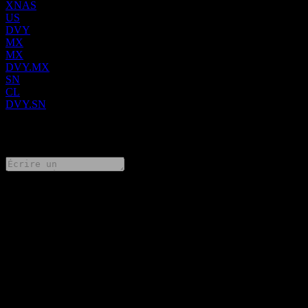
XNAS
US
DVY
MX
MX
DVY.MX
SN
CL
DVY.SN
0 Comments
Partage tes idées
FAQ
Quel est le cours de l'action iShares Select Dividend aujourd'hui ?
▼
Quel est le symbole boursier de iShares Select Dividend ?
▼
Le cours de l'action iShares Select Dividend est-il en hausse ?
▼