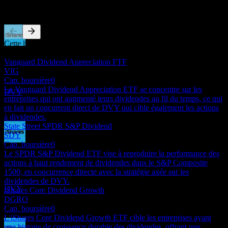
Concurrents
Cette liste est une analyse basée sur les événements récents du
Paiement du dividende
marché. Ce n'est pas une recommandation d'investissement.
18
Vanguard Dividend Appreciation FTF
JUN
27
VIG
iShares Select Dividend
Cap. boursière
0
Estimé
Le Vanguard Dividend Appreciation ETF se concentre sur les
DVY
entreprises qui ont augmenté leurs dividendes au fil du temps, ce qui
en fait un concurrent direct de DVY qui cible également les actions
à dividendes.
State Street SPDR S&P Dividend
SDY
Cap. boursière
0
Ex-dividende
Le SPDR S&P Dividend ETF vise à reproduire la performance des
16
actions à haut rendement de dividendes dans le S&P Composite
SEP
27
1500, en concurrence directe avec la stratégie axée sur les
iShares Select Dividend
dividendes de DVY.
Estimé
DVY
iShares Core Dividend Growth
DGRO
Cap. boursière
0
L'iShares Core Dividend Growth ETF cible les entreprises ayant
une histoire de croissance durable des dividendes, offrant une