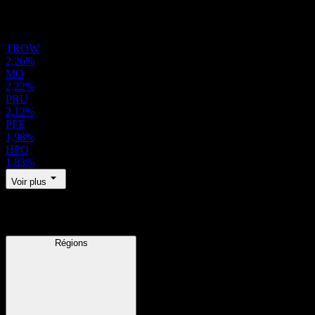
Portefeuille
TROW
2,26%
MO
2,22%
PRU
2,12%
PFE
1,98%
HPQ
1,83%
Voir plus
Régions
Régions