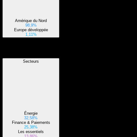
Amérique du Nord
98,9%
Europe développée
1,11%
Secteurs
Secteurs
Énergie
32,58%
Finance & Paiements
25,38%
Les essentiels
13,86%