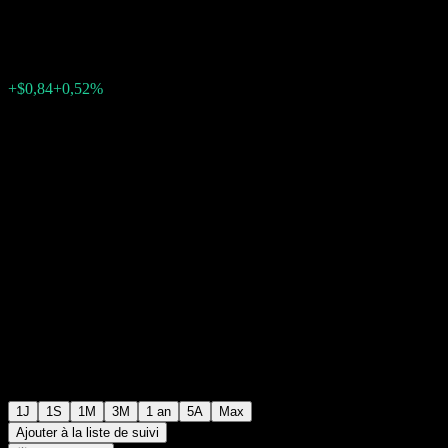
$161,91
1359
+$0,84
+0,52%
Friday 20:00
+$0,00
+0%
Friday 23:34
Après Bourse
1J
1S
1M
3M
1 an
5A
Max
Ajouter à la liste de suivi