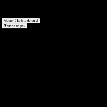
iShares Select Dividend verse-t-elle des dividendes ?
▼
Dans quel secteur se situe iShares Select Dividend ?
▼
Quand iShares Select Dividend a-t-elle effectué un split
d’actions ?
▼
Ajouter à la liste de suivi
Alerte de prix