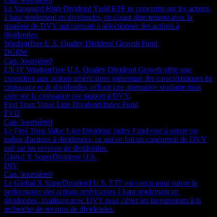
Le Vanguard High Dividend Yield ETF se concentre sur les actions
à haut rendement en dividendes, rivalisant directement avec la
stratégie de DVY qui consiste à sélectionner des actions à
dividendes.
WisdomTree U.S. Quality Dividend Growth Fund
DGRW
Cap. boursière
0
L'ETF WisdomTree U.S. Quality Dividend Growth offre une
exposition aux actions américaines présentant des caractéristiques de
croissance et de dividendes, offrant une alternative similaire mais
axée sur la croissance par rapport à DVY.
First Trust Value Line Dividend Index Fund
FVD
Cap. boursière
0
Le First Trust Value Line Dividend Index Fund vise à suivre un
indice d'actions à dividendes, ce qui en fait un concurrent de DVY
axé sur les revenus de dividendes.
Global X SuperDividend U.S.
DIV
Cap. boursière
0
Le Global X SuperDividend U.S. ETF est conçu pour suivre la
performance des actions américaines à haut rendement en
dividendes, rivalisant avec DVY pour cibler les investisseurs à la
recherche de revenus de dividendes.