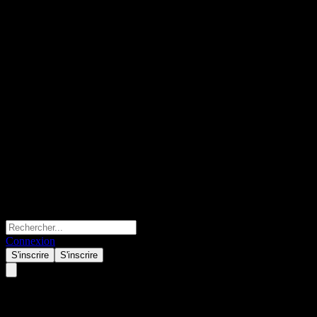
Connexion
S'inscrire
S'inscrire
iShares Select Dividend