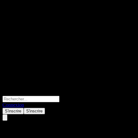
Connexion
S'inscrire
S'inscrire
WisdomTree International