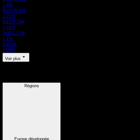
1,6%
NOVN.SW
1,21%
NESN.SW
1,16%
SHEL.LSE
1,1%
ISP.MI
1,09%
Voir plus
Régions
Régions
Europe développée