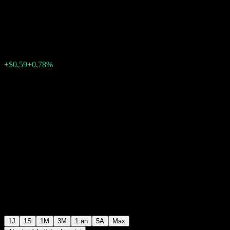
Equity Fund
$76,88
4
+$0,59
+0,78%
18:48 Aujourd'hui
1J
1S
1M
3M
1 an
5A
Max