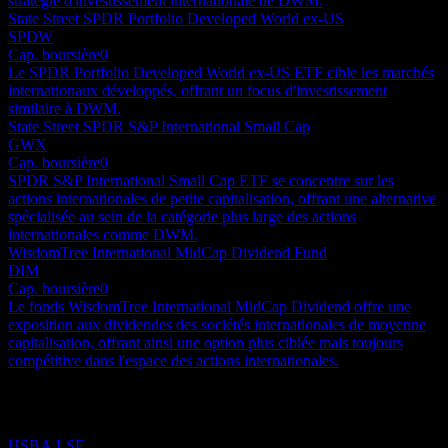
stratégie d'investissement internationale de DWM.
State Street SPDR Portfolio Developed World ex-US
SPDW
Cap. boursière
0
Le SPDR Portfolio Developed World ex-US ETF cible les marchés
internationaux développés, offrant un focus d'investissement
similaire à DWM.
State Street SPDR S&P International Small Cap
GWX
Cap. boursière
0
SPDR S&P International Small Cap ETF se concentre sur les
actions internationales de petite capitalisation, offrant une alternative
spécialisée au sein de la catégorie plus large des actions
internationales comme DWM.
WisdomTree International MidCap Dividend Fund
DIM
Cap. boursière
0
Le fonds WisdomTree International MidCap Dividend offre une
exposition aux dividendes des sociétés internationales de moyenne
capitalisation, offrant ainsi une option plus ciblée mais toujours
compétitive dans l'espace des actions internationales.
Portefeuille
HSBA.LSE