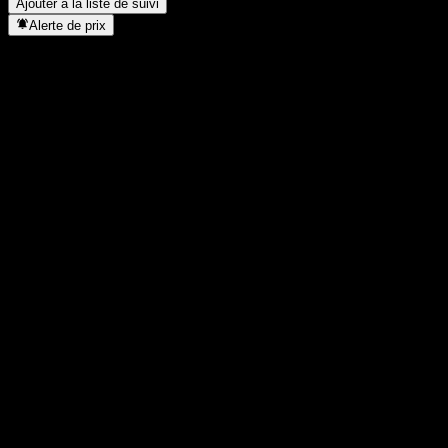
Ajouter à la liste de suivi
Alerte de prix
Statistiques
Plus haut du jour
77
Plus bas du jour
76,77
Plus haut 52S
76,88
Plus bas 52S
62,96
Volume
6 210
Vol. moy.
11 467
Cap. boursière
0
PER
-
Rendement du dividende
2,66%
Dividende