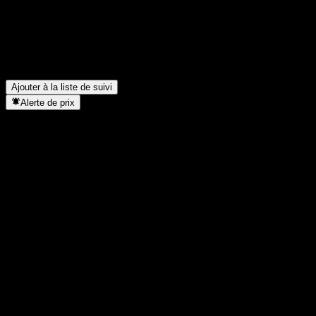
WisdomTree International Equity Fund verse-t-elle des
dividendes ?
▼
Dans quel secteur se situe WisdomTree International Equity
Fund ?
▼
Quand WisdomTree International Equity Fund a-t-elle effectué un
split d’actions ?
▼
Ajouter à la liste de suivi
Alerte de prix