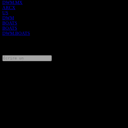
DWM.MX
ARCX
US
DWM
BOATS
BOATS
DWM.BOATS
0 Comments
Partage tes idées
FAQ
Quel est le cours de l'action WisdomTree International Equity
Fund aujourd'hui ?
▼
Quel est le symbole boursier de WisdomTree International Equity
Fund ?
▼
Le cours de l'action WisdomTree International Equity Fund est-il
en hausse ?
▼