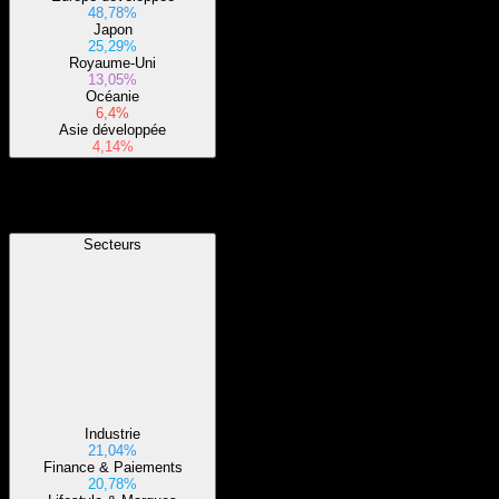
48,78%
Japon
25,29%
Royaume-Uni
13,05%
Océanie
6,4%
Asie développée
4,14%
Secteurs
Secteurs
Industrie
21,04%
Finance & Paiements
20,78%