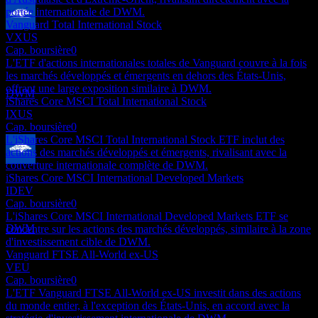
portée internationale de DWM.
Vanguard Total International Stock
Paiement du dividende
VXUS
29
Cap. boursière
0
SEP
27
L'ETF d'actions internationales totales de Vanguard couvre à la fois
WisdomTree International Equity Fund
les marchés développés et émergents en dehors des États-Unis,
Estimé
offrant une large exposition similaire à DWM.
DWM
iShares Core MSCI Total International Stock
IXUS
Cap. boursière
0
L'iShares Core MSCI Total International Stock ETF inclut des
actions des marchés développés et émergents, rivalisant avec la
couverture internationale complète de DWM.
Ex-dividende
iShares Core MSCI International Developed Markets
27
IDEV
DEC
27
Cap. boursière
0
WisdomTree International Equity Fund
L'iShares Core MSCI International Developed Markets ETF se
Estimé
DWM
concentre sur les actions des marchés développés, similaire à la zone
d'investissement cible de DWM.
Vanguard FTSE All-World ex-US
VEU
Cap. boursière
0
L'ETF Vanguard FTSE All-World ex-US investit dans des actions
du monde entier, à l'exception des États-Unis, en accord avec la