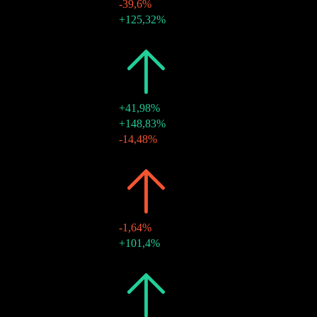
-39,6%
18 déc. 2020
$0,52
+125,32%
19 juin 2020
$0,23
-
2019
$1,24
+41,98%
20 déc. 2019
$0,66
+148,83%
20 déc. 2019
$0,27
-14,48%
21 juin 2019
$0,31
-
2018
$0,87
-1,64%
24 déc. 2018
$0,58
+101,4%
25 juin 2018
$0,29
-
2017
$0,89