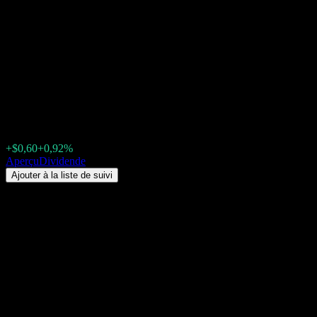
iShares MSCI Emerging
Markets (EEM) Dividende
2026 : historique, dates ex-
dividende & rendement
$65,64
+$0,60
+0,92%
Friday 00:00
Aperçu
Dividende
Ajouter à la liste de suivi
Rendement du dividende
1,7%
Montant du dividende
$0,35
Dernière date ex-dividende
juin 15, 2026
Dernière date de paiement
juin 18, 2026
Résumé