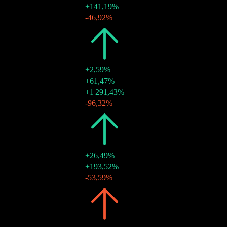
27 déc. 2023
$0,75
+141,19%
13 juin 2023
$0,31
-46,92%
2022
$0,97
+2,59%
19 déc. 2022
$0,58
+61,47%
15 juin 2022
$0,36
+1 291,43%
05 janv. 2022
$0,03
-96,32%
2021
$0,95
+26,49%
17 déc. 2021
$0,71
+193,52%
16 juin 2021
$0,24
-53,59%
2020
$0,75