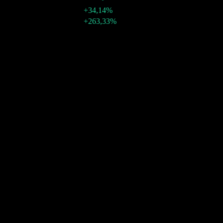
+34,14%
26 déc. 2017
$0,70
+263,33%
Croissance 10A
5,34%
Croissance 5A
2,73%
Croissance 3A
1,73%
Croissance 1A
-8,3%
Communauté