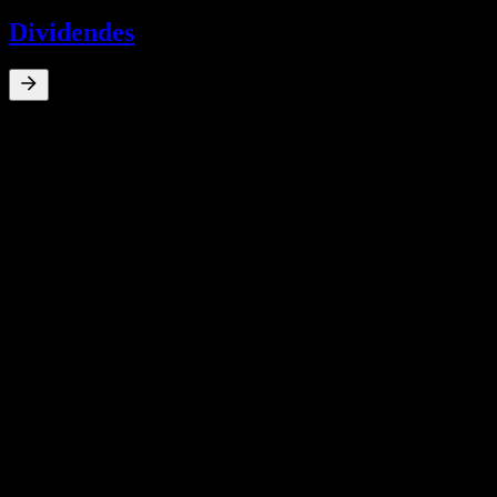
Dividendes
0
%
Rendement du dividende
Jan 9
$69,26
Jan 8
$37,20
Jan 8
$32,75
Croissance 10A
N/A
Croissance 5A
N/A
Croissance 3A
N/A
Croissance 1A
N/A
Données financières