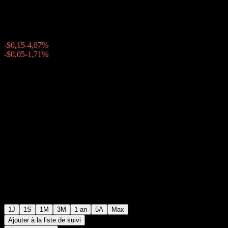
$2,93
18
-$0,15
-4,87%
Friday 20:00
-$0,05
-1,71%
Friday 23:36
Après Bourse
1J
1S
1M
3M
1 an
5A
Max
Ajouter à la liste de suivi