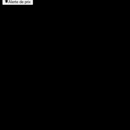
Alerte de prix
Statistiques
Plus haut du jour
2,89
Plus bas du jour
2,89
Plus haut 52S
161,75
Plus bas 52S
1,8
Volume
698
Vol. moy.
-
Cap. boursière
5,72M
PER
-
Rendement du dividende
-
Dividende
-