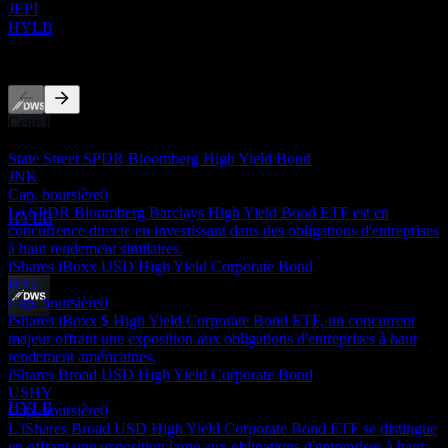
JEPI
Estimé
HYLB
Concurrents
Cette liste est une analyse basée sur les événements récents du
Ex-dividende
marché. Ce n'est pas une recommandation d'investissement.
1
State Street SPDR Bloomberg High Yield Bond
DEC
JNK
Xtrackers USD High Yield Corporate Bond
Cap. boursière
0
Estimé
Le SPDR Bloomberg Barclays High Yield Bond ETF est en
HYLB
concurrence directe en investissant dans des obligations d'entreprises
à haut rendement similaires.
iShares iBoxx USD High Yield Corporate Bond
HYG
Cap. boursière
0
iShares iBoxx $ High Yield Corporate Bond ETF, un concurrent
Paiement du dividende
majeur offrant une exposition aux obligations d'entreprises à haut
8
rendement américaines.
DEC
iShares Broad USD High Yield Corporate Bond
Xtrackers USD High Yield Corporate Bond
USHY
Estimé
HYLB
Cap. boursière
0
L'iShares Broad USD High Yield Corporate Bond ETF se distingue
en offrant une exposition large aux obligations d'entreprises à haut