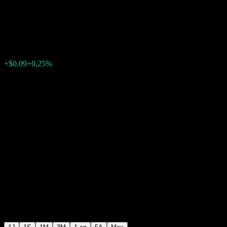
Corporate Bond
$36,34
133
+$0,09
+0,25%
Friday 20:00
+$0,00
+0%
Friday 20:00
Après Bourse