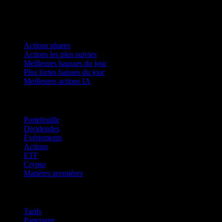
Collections
Actions phares
Actions les plus suivies
Meilleures hausses du jour
Plus fortes baisses du jour
Meilleures actions IA
Fonctionnalités
Portefeuille
Dividendes
Événements
Actions
ETF
Crypto
Matières premières
company
Tarifs
Partenaire