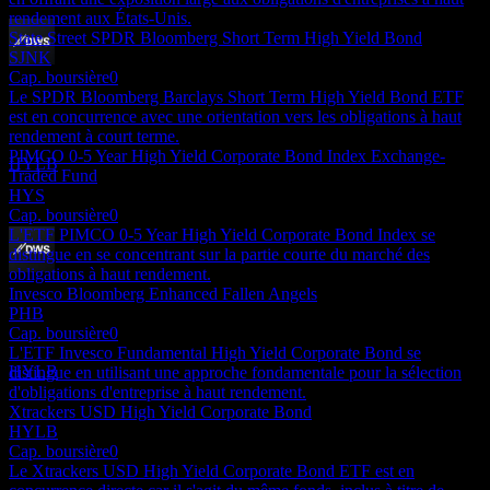
rendement aux États-Unis.
State Street SPDR Bloomberg Short Term High Yield Bond
SJNK
Ex-dividende
Cap. boursière
0
21
Le SPDR Bloomberg Barclays Short Term High Yield Bond ETF
DEC
est en concurrence avec une orientation vers les obligations à haut
Xtrackers USD High Yield Corporate Bond
rendement à court terme.
Estimé
PIMCO 0-5 Year High Yield Corporate Bond Index Exchange-
HYLB
Traded Fund
HYS
Cap. boursière
0
L'ETF PIMCO 0-5 Year High Yield Corporate Bond Index se
distingue en se concentrant sur la partie courte du marché des
obligations à haut rendement.
Paiement du dividende
Invesco Bloomberg Enhanced Fallen Angels
29
PHB
DEC
Cap. boursière
0
Xtrackers USD High Yield Corporate Bond
L'ETF Invesco Fundamental High Yield Corporate Bond se
Estimé
HYLB
distingue en utilisant une approche fondamentale pour la sélection
d'obligations d'entreprise à haut rendement.
Xtrackers USD High Yield Corporate Bond
HYLB
Cap. boursière
0
Le Xtrackers USD High Yield Corporate Bond ETF est en