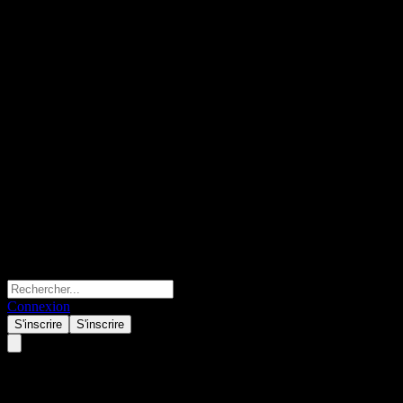
Connexion
S'inscrire
S'inscrire
Xtrackers USD High Yield