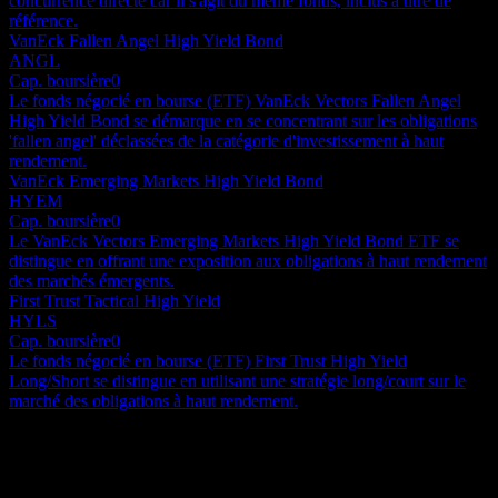
concurrence directe car il s'agit du même fonds, inclus à titre de
référence.
VanEck Fallen Angel High Yield Bond
ANGL
Cap. boursière
0
Le fonds négocié en bourse (ETF) VanEck Vectors Fallen Angel
High Yield Bond se démarque en se concentrant sur les obligations
'fallen angel' déclassées de la catégorie d'investissement à haut
rendement.
VanEck Emerging Markets High Yield Bond
HYEM
Cap. boursière
0
Le VanEck Vectors Emerging Markets High Yield Bond ETF se
distingue en offrant une exposition aux obligations à haut rendement
des marchés émergents.
First Trust Tactical High Yield
HYLS
Cap. boursière
0
Le fonds négocié en bourse (ETF) First Trust High Yield
Long/Short se distingue en utilisant une stratégie long/court sur le
marché des obligations à haut rendement.
À propos
L'ETF Xtrackers USD High Yield Corporate Bond (le Fonds)