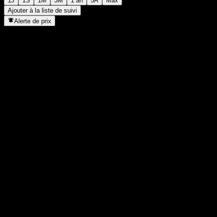
1J
1S
1M
3M
1 an
5A
Max
Ajouter à la liste de suivi
Alerte de prix
Statistiques
Plus haut du jour
36,34
Plus bas du jour
36,33
Plus haut 52S
37,19
Plus bas 52S
35,92
Volume
12 769
Vol. moy.
-
Cap. boursière
0
PER
-
Rendement du dividende
6,52%