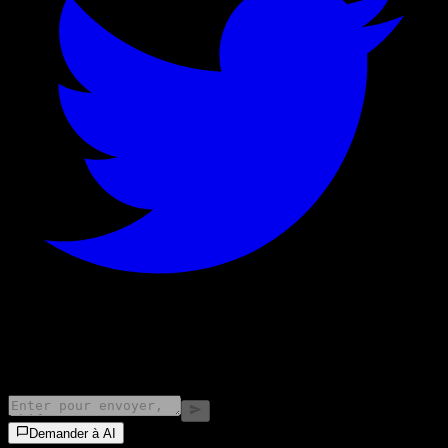
©
2026
Stock Events GmbH
Demander à AI