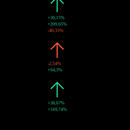
2019
$1,69
+30,15%
20 déc. 2019
$0,91
+209,65%
20 déc. 2019
$0,29
-40,33%
21 juin 2019
$0,49
-
2018
$1,30
-2,54%
24 déc. 2018
$0,86
+94,3%
25 juin 2018
$0,44
-
2017
$1,33
+38,07%
26 déc. 2017
$0,97
+169,74%
26 juin 2017
$0,36
-
Croissance 10A
6,4%