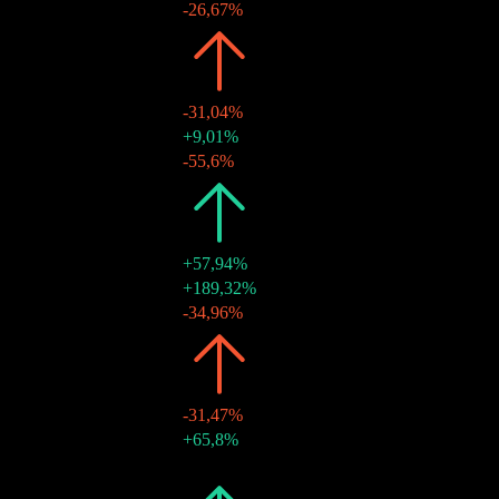
13 juin 2023
$0,48
-26,67%
2022
$1,26
-31,04%
19 déc. 2022
$0,66
+9,01%
15 juin 2022
$0,60
-55,6%
2021
$1,83
+57,94%
17 déc. 2021
$1,36
+189,32%
16 juin 2021
$0,47
-34,96%
2020
$1,16
-31,47%
18 déc. 2020
$0,72
+65,8%
19 juin 2020
$0,44
-