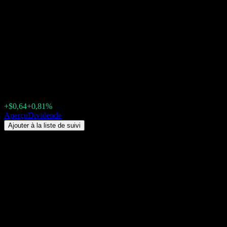
iShares Core MSCI Emerging
Markets (IEMG) Dividende
2026 : historique, dates ex-
dividende & rendement
$79,99
+$0,64
+0,81%
Friday 00:00
Aperçu
Dividende
Ajouter à la liste de suivi
Rendement du dividende
2,25%
Montant du dividende
$0,66
Dernière date ex-dividende
juin 15, 2026
Dernière date de paiement
juin 18, 2026
Résumé