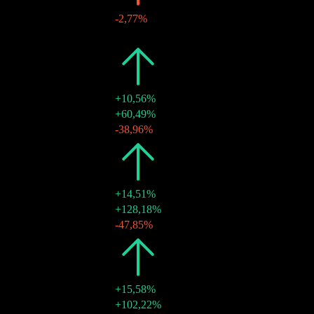
-2,77%
18 juin 2026
$0,66
-
2025
$1,85
+10,56%
19 déc. 2025
$1,14
+60,49%
20 juin 2025
$0,71
-38,96%
2024
$1,67
+14,51%
20 déc. 2024
$1,16
+128,18%
17 juin 2024
$0,51
-47,85%
2023
$1,46
+15,58%
27 déc. 2023
$0,98
+102,22%