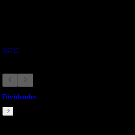
À venir
Résultats financiers
14
AUG
NKT A/S
NKT.VI
Dividendes
0
%
Rendement du dividende
Apr 16
€0,69