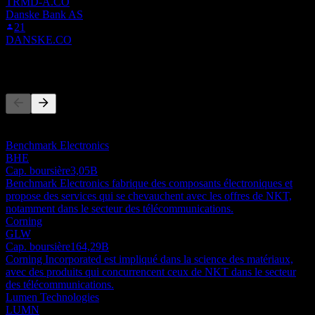
TRMD-A.CO
Danske Bank AS
21
DANSKE.CO
Concurrents
Cette liste est une analyse basée sur les événements récents du
marché. Ce n'est pas une recommandation d'investissement.
Benchmark Electronics
BHE
Cap. boursière
3,05B
Benchmark Electronics fabrique des composants électroniques et
propose des services qui se chevauchent avec les offres de NKT,
notamment dans le secteur des télécommunications.
Corning
GLW
Cap. boursière
164,29B
Corning Incorporated est impliqué dans la science des matériaux,
avec des produits qui concurrencent ceux de NKT dans le secteur
des télécommunications.
Lumen Technologies
LUMN