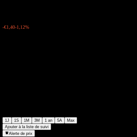
€123,30
113
-€1,40
-1,12%
Friday 15:32
1J
1S
1M
3M
1 an
5A
Max
Ajouter à la liste de suivi
Alerte de prix