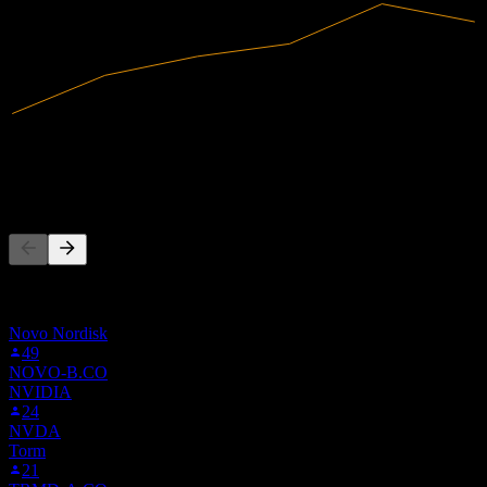
3,57B
Revenus
264M
Résultat net
Les gens suivent aussi
Cette liste est basée sur les listes de suivi des utilisateurs de Stock
Events qui suivent NKT.VI. Ce n'est pas une recommandation
d'investissement.
Novo Nordisk
49
NOVO-B.CO
NVIDIA
24
NVDA
Torm
21