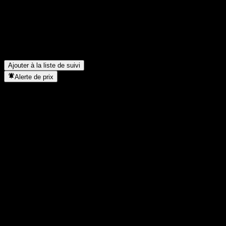
Quels ont été les résultats financiers de NKT A/S au dernier
trimestre ?
▼
Quel a été le chiffre d'affaires de NKT A/S l'année dernière ?
▼
Quel a été le revenu net de NKT A/S l'année dernière ?
▼
NKT A/S verse-t-elle des dividendes ?
▼
Dans quel secteur se situe NKT A/S ?
▼
Quand NKT A/S a-t-elle effectué un split d’actions ?
▼
Ajouter à la liste de suivi
Alerte de prix