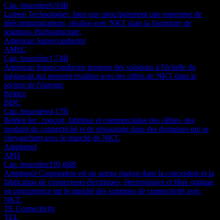
Cap. boursière
6,93B
Lumen Technologies, bien que principalement une entreprise de
télécommunications, rivalise avec NKT dans la fourniture de
solutions d'infrastructure.
American Superconductor
AMSC
Cap. boursière
1,74B
American Superconductor propose des solutions à l'échelle du
mégawatt qui peuvent rivaliser avec les offres de NKT dans le
secteur de l'énergie.
Belden
BDC
Cap. boursière
4,17B
Belden Inc. conçoit, fabrique et commercialise des câbles, des
produits de connectivité et de réseautage dans des domaines qui se
chevauchent avec le marché de NKT.
Amphenol
APH
Cap. boursière
195,68B
Amphenol Corporation est un acteur majeur dans la conception et la
fabrication de connecteurs électriques, électroniques et fibre optique,
en concurrence sur le marché des solutions de connectivité avec
NKT.
TE Connectivity
TEL