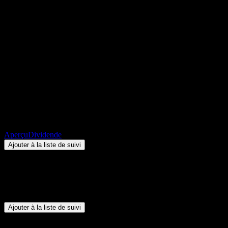
New Zealand King Salmon
Investments Limited
(NZK.NZ) Dividende 2026 :
historique, dates ex-dividende
& rendement
NZ$0,2350
+NZ$0,00
+0%
Thursday 00:00
Aperçu
Dividende
Ajouter à la liste de suivi
Résumé
New Zealand King Salmon Investments Limited (NZK.NZ) ne
verse pas de dividendes.
Ajouter à la liste de suivi