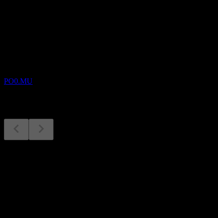
À venir
Résultats financiers
10
NOV
Ballard Power Systems
PO0.MU
Résultats financiers
10
Nov
Prévu
Q1 2026
Q2 2026