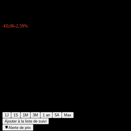
€2,22
1203
-€0,06
-2,59%
Friday 07:15
1J
1S
1M
3M
1 an
5A
Max
Ajouter à la liste de suivi
Alerte de prix