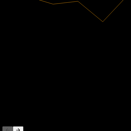
85,72M
Revenus
-78,9M
Résultat net
Notations des analystes
2,94
Objectif de cours moyen
La plus haute estimation est 3,79.
D'après 4 évaluations au cours des 6 derniers mois. Ceci n'est pas
une recommandation d'investissement.
Acheter
25
%
Conserver
50
%
Vendre
25
%
Les gens suivent aussi