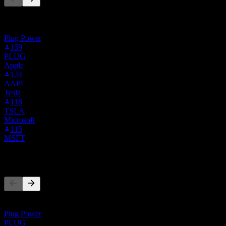
Cette liste est basée sur les listes de suivi des utilisateurs de Stock
Events qui suivent PO0.MU. Ce n'est pas une recommandation
d'investissement.
Plug Power
159
PLUG
Apple
124
AAPL
Tesla
118
TSLA
Microsoft
115
MSFT
Concurrents
Cette liste est une analyse basée sur les événements récents du
marché. Ce n'est pas une recommandation d'investissement.
Plug Power
PLUG