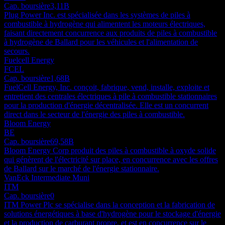
Cap. boursière
3,11B
Plug Power Inc. est spécialisée dans les systèmes de piles à
combustible à hydrogène qui alimentent les moteurs électriques,
faisant directement concurrence aux produits de piles à combustible
à hydrogène de Ballard pour les véhicules et l'alimentation de
secours.
Fuelcell Energy
FCEL
Cap. boursière
1,68B
FuelCell Energy, Inc. conçoit, fabrique, vend, installe, exploite et
entretient des centrales électriques à pile à combustible stationnaires
pour la production d'énergie décentralisée. Elle est un concurrent
direct dans le secteur de l'énergie des piles à combustible.
Bloom Energy
BE
Cap. boursière
69,58B
Bloom Energy Corp produit des piles à combustible à oxyde solide
qui génèrent de l'électricité sur place, en concurrence avec les offres
de Ballard sur le marché de l'énergie stationnaire.
VanEck Intermediate Muni
ITM
Cap. boursière
0
ITM Power Plc se spécialise dans la conception et la fabrication de
solutions énergétiques à base d'hydrogène pour le stockage d'énergie
et la production de carburant propre, et est en concurrence sur le