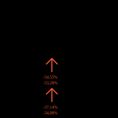
Ex-dividende
Estimé
7
JUL
28
Paiement du dividende
Estimé
Passé
Date
Montant
Variation
2026
kr10,00
-54,55%
06 juil. 2026
kr10,00
-53,28%
2025
kr22,00
-37,14%
02 juil. 2025
kr22,00
-34,08%