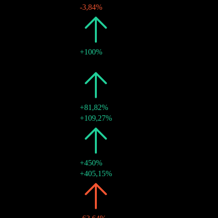
10 juin 2015
kr10,00
-3,84%
2014
kr8,00
+100%
05 juin 2014
kr8,00
-
2011
kr4,00
+81,82%
16 juin 2011
kr4,00
+109,27%
2010
kr2,20
+450%
15 juin 2010
kr2,20
+405,15%
2009
kr0,40