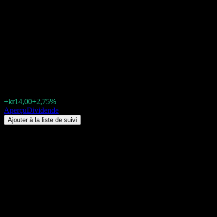
Salmar Asa (SALM.OL)
Dividende 2026 : historique,
dates ex-dividende &
rendement
kr523,50
+kr14,00
+2,75%
Friday 00:00
Aperçu
Dividende
Ajouter à la liste de suivi
Rendement du dividende
1,86%
Montant du dividende
kr10,00
Dernière date ex-dividende
juin 24, 2026
Dernière date de paiement
juil. 06, 2026
Résumé