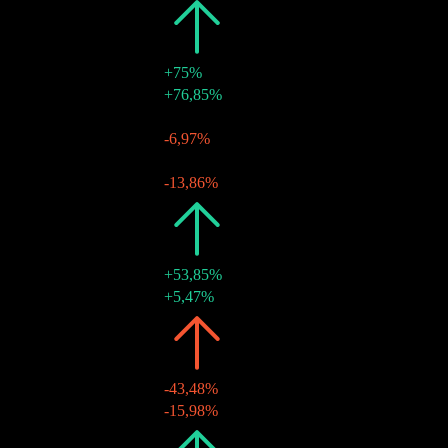
2024
kr35,00
+75%
20 juin 2024
kr35,00
+76,85%
2023
kr20,00
-
22 juin 2023
kr20,00
-6,97%
2022
kr20,00
-
22 juin 2022
kr20,00
-13,86%
2021
kr20,00
+53,85%
22 juin 2021
kr20,00
+5,47%
2020
kr13,00
-43,48%
16 déc. 2020
kr13,00
-15,98%