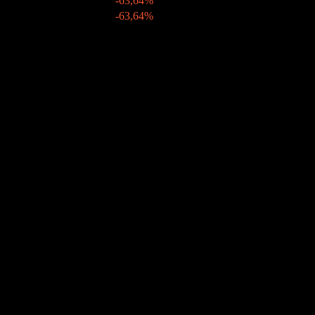
-63,64%
12 juin 2009
kr0,40
-63,64%
2008
kr1,10
-
06 juin 2008
kr1,10
-
Croissance 10A
-1,59%
Croissance 5A
-15,28%
Croissance 3A
-18,34%
Croissance 1A
-53,28%
Communauté