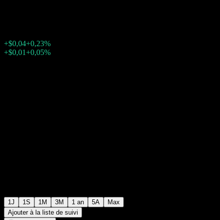
$19,36
2108
+$0,04
+0,23%
Friday 19:56
+$0,01
+0,05%
Friday 20:00
Après Bourse
1J
1S
1M
3M
1 an
5A
Max
Ajouter à la liste de suivi