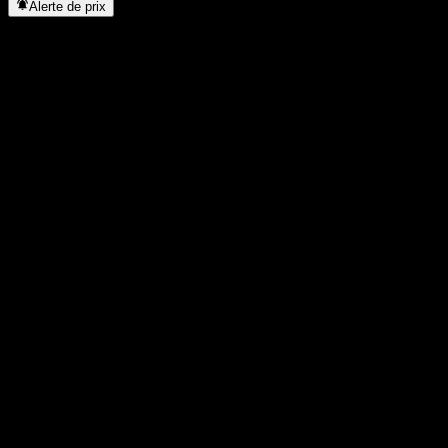
Alerte de prix
Statistiques
Plus haut du jour
19,45
Plus bas du jour
19,35
Plus haut 52S
19,45
Plus bas 52S
11,89
Volume
1 152
Vol. moy.
437 174
Cap. boursière
0
PER
10,6
Rendement du dividende
1,92%
Dividende
0,37