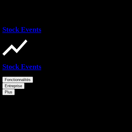
Stock Events
Stock Events
Fonctionnalités
Entreprise
Plus