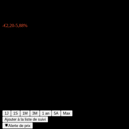
€35,20
54
-€2,20
-5,88%
Friday 06:05
1J
1S
1M
3M
1 an
5A
Max
Ajouter à la liste de suivi
Alerte de prix