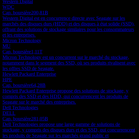
Western Digital
WDC
Cap. boursière
200,81B
Western Digital est en concurrence directe avec Seagate sur les
marchés des disques durs (HDD) et des disques à état solide (SSD),
offrant des solutions de stockage similaires pour les consommateurs
et les entreprises.
Micron Technology
MU
Cap. boursière
1,11T
Micron Technology est un concurrent sur le marché du stockage,
notamment dans le segment des SSD, où ses produits rivalisent avec
les offres SSD de Seagate.
Hewlett Packard Enterprise
HPE
Cap. boursière
64,28B
Hewlett Packard Enterprise propose des solutions de stockage, y
compris des SSD et des HDD, qui concurrencent les produits de
Seagate sur le marché des entreprises.
Dell Technologies
DELL
Cap. boursière
281,05B
Dell Technologies propose une large gamme de solutions de
stockage, y compris des disques durs et des SSD, qui concurrencent
les produits de Seagate sur les marchés grand public et