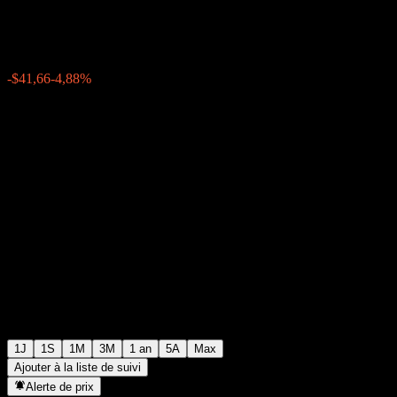
$811,30
1525
-$41,66
-4,88%
18:45 Aujourd'hui
1J
1S
1M
3M
1 an
5A
Max
Ajouter à la liste de suivi
Alerte de prix