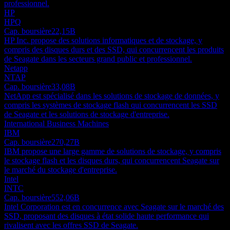
professionnel.
HP
HPQ
Cap. boursière
22,15B
HP Inc. propose des solutions informatiques et de stockage, y
compris des disques durs et des SSD, qui concurrencent les produits
de Seagate dans les secteurs grand public et professionnel.
Netapp
NTAP
Cap. boursière
33,08B
NetApp est spécialisé dans les solutions de stockage de données, y
compris les systèmes de stockage flash qui concurrencent les SSD
de Seagate et les solutions de stockage d'entreprise.
International Business Machines
IBM
Cap. boursière
270,27B
IBM propose une large gamme de solutions de stockage, y compris
le stockage flash et les disques durs, qui concurrencent Seagate sur
le marché du stockage d'entreprise.
Intel
INTC
Cap. boursière
552,06B
Intel Corporation est en concurrence avec Seagate sur le marché des
SSD, proposant des disques à état solide haute performance qui
rivalisent avec les offres SSD de Seagate.