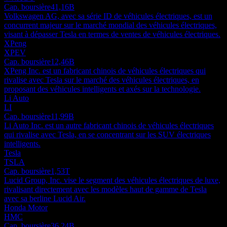
Cap. boursière
41,16B
Volkswagen AG, avec sa série ID de véhicules électriques, est un
concurrent majeur sur le marché mondial des véhicules électriques,
visant à dépasser Tesla en termes de ventes de véhicules électriques.
XPeng
XPEV
Cap. boursière
12,46B
XPeng Inc. est un fabricant chinois de véhicules électriques qui
rivalise avec Tesla sur le marché des véhicules électriques, en
proposant des véhicules intelligents et axés sur la technologie.
Li Auto
LI
Cap. boursière
11,99B
Li Auto Inc. est un autre fabricant chinois de véhicules électriques
qui rivalise avec Tesla, en se concentrant sur les SUV électriques
intelligents.
Tesla
TSLA
Cap. boursière
1,53T
Lucid Group, Inc. vise le segment des véhicules électriques de luxe,
rivalisant directement avec les modèles haut de gamme de Tesla
avec sa berline Lucid Air.
Honda Motor
HMC
Cap. boursière
36,24B