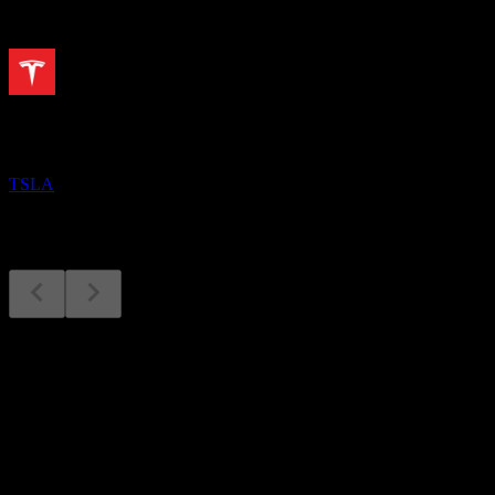
À venir
Résultats financiers
28
OCT
Tesla
TSLA
Résultats financiers
28
Oct
Prévu
Q1 2025
Q2 2025