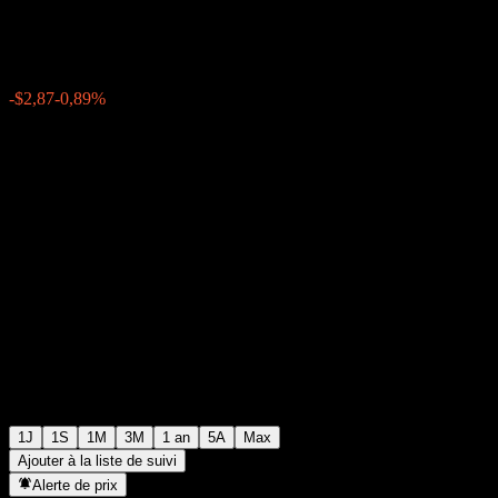
$318,68
115329
-$2,87
-0,89%
16:24 Aujourd'hui
1J
1S
1M
3M
1 an
5A
Max
Ajouter à la liste de suivi
Alerte de prix