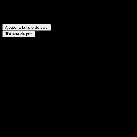
Combien d’employés compte Tesla ?
▼
Dans quel secteur se situe Tesla ?
▼
Quand Tesla a-t-elle effectué un split d’actions ?
▼
Où se trouve le siège de Tesla ?
▼
Ajouter à la liste de suivi
Alerte de prix