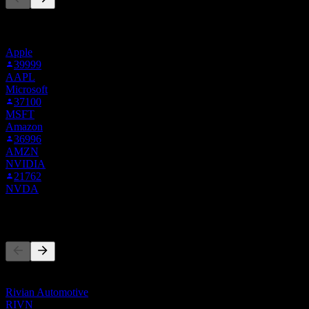
Cette liste est basée sur les listes de suivi des utilisateurs de Stock
Events qui suivent TSLA. Ce n'est pas une recommandation
d'investissement.
Apple
39999
AAPL
Microsoft
37100
MSFT
Amazon
36996
AMZN
NVIDIA
21762
NVDA
Concurrents
Cette liste est une analyse basée sur les événements récents du
marché. Ce n'est pas une recommandation d'investissement.
Rivian Automotive
RIVN