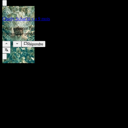
Charly Schar'i
il y a 9 mois
Tesla a encore beaucoup plus à offrir. Si quelqu'un peut rendre
l'impossible possible, c'est bien Musk.
3
Répondre
FAQ
Quel est le cours de l'action Tesla aujourd'hui ?
▼
Quel est le symbole boursier de Tesla ?
▼
Le cours de l'action Tesla est-il en hausse ?
▼
Quelle est la capitalisation boursière de Tesla ?
▼
Quand aura lieu la prochaine publication des résultats financiers
de Tesla?
▼
Quels ont été les résultats financiers de Tesla au dernier
trimestre ?
▼
Quel a été le chiffre d'affaires de Tesla l'année dernière ?
▼
Quel a été le revenu net de Tesla l'année dernière ?
▼