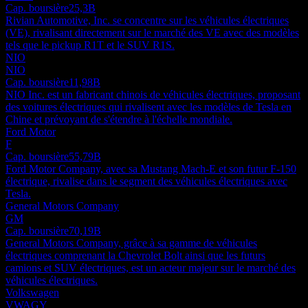
Cap. boursière
25,3B
Rivian Automotive, Inc. se concentre sur les véhicules électriques
(VE), rivalisant directement sur le marché des VE avec des modèles
tels que le pickup R1T et le SUV R1S.
NIO
NIO
Cap. boursière
11,98B
NIO Inc. est un fabricant chinois de véhicules électriques, proposant
des voitures électriques qui rivalisent avec les modèles de Tesla en
Chine et prévoyant de s'étendre à l'échelle mondiale.
Ford Motor
F
Cap. boursière
55,79B
Ford Motor Company, avec sa Mustang Mach-E et son futur F-150
électrique, rivalise dans le segment des véhicules électriques avec
Tesla.
General Motors Company
GM
Cap. boursière
70,19B
General Motors Company, grâce à sa gamme de véhicules
électriques comprenant la Chevrolet Bolt ainsi que les futurs
camions et SUV électriques, est un acteur majeur sur le marché des
véhicules électriques.
Volkswagen
VWAGY