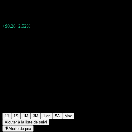
$11,58
4658
+$0,28
+2,52%
Friday 19:51
1J
1S
1M
3M
1 an
5A
Max
Ajouter à la liste de suivi
Alerte de prix