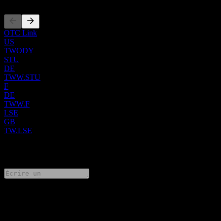
OTC Link
US
TWODY
STU
DE
TWW.STU
F
DE
TWW.F
LSE
GB
TW.LSE
0 Comments
Partage tes idées