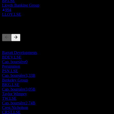
BP.LSE
Lloyds Banking Group
994
LLOY.LSE
Concurrents
Cette liste est une analyse basée sur les événements récents du
marché. Ce n'est pas une recommandation d'investissement.
Barratt Developments
BDEV.LSE
Cap. boursière
0
Persimmon
PSN.LSE
Cap. boursière
3,33B
Berkeley Group
BKG.LSE
Cap. boursière
3,05B
Taylor Wimpey
TW.LSE
Cap. boursière
2,74B
Crest Nicholson
CRST.LSE