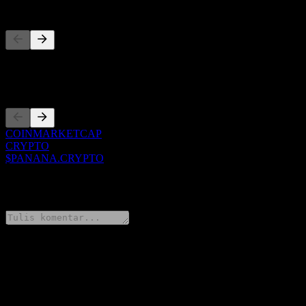
Pesaing
Daftar ini adalah analisis berdasarkan peristiwa pasar terbaru. Ini bu
Pencatatan
COINMARKETCAP
CRYPTO
$PANANA.CRYPTO
0 Comments
Bagikan pendapatmu
FAQ