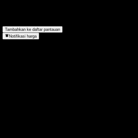
Berapa harga saham Panana hari ini?
▼
Apa simbol saham Panana?
▼
Panana berada di sektor apa?
▼
Kapan Panana menyelesaikan split saham?
▼
Tambahkan ke daftar pantauan
Notifikasi harga