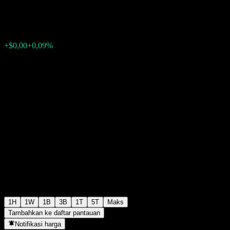
$0,000001
0
+$0,00
+0,09%
11:20 Hari ini
1H
1W
1B
3B
1T
5T
Maks
Tambahkan ke daftar pantauan
Notifikasi harga