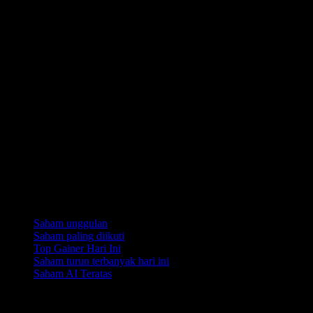
Koleksi
Saham unggulan
Saham paling diikuti
Top Gainer Hari Ini
Saham turun terbanyak hari ini
Saham AI Teratas
Fitur