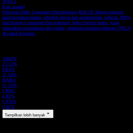
WANT
Kap. pasar
0
Direxion Daily Consumer Discretionary Bull 3X Shares mencari
hasil investasi harian, sebelum biaya dan pengeluaran, sebesar 300%
dari kinerja Consumer Discretionary Select Sector Index, yang
mencakup perusahaan ritel online, sehingga bersaing dengan ONLN
di ruang leverage.
Portofolio
AMZN
23,13%
EBAY
11,54%
BABA
11,33%
CPNG
4,81%
CVNA
4,61%
Tampilkan lebih banyak
Wilayah