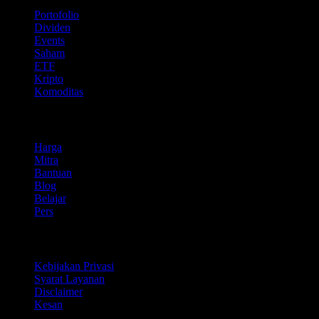
Portofolio
Dividen
Events
Saham
ETF
Kripto
Komoditas
company
Harga
Mitra
Bantuan
Blog
Belajar
Pers
Legal
Kebijakan Privasi
Syarat Layanan
Disclaimer
Kesan