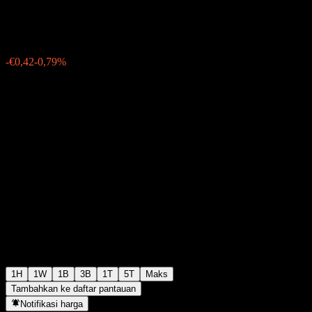
€53,04
0
-€0,42
-0,79%
Thursday 07:15
1H
1W
1B
3B
1T
5T
Maks
Tambahkan ke daftar pantauan
Notifikasi harga