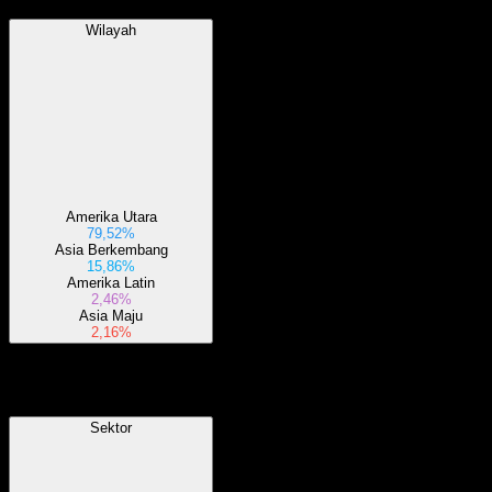
Wilayah
Amerika Utara
79,52%
Asia Berkembang
15,86%
Amerika Latin
2,46%
Asia Maju
2,16%
Sektor
Sektor