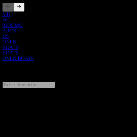
MU
DE
03O5.MU
ARCX
US
ONLN
BOATS
BOATS
ONLN.BOATS
0 Comments
Bagikan pendapatmu
FAQ
Berapa harga saham ProShares Online Retail hari ini?
▼
Apa simbol saham ProShares Online Retail?
▼