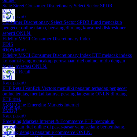
online.
State Street Consumer Discretionary Select Sector SPDR
XLY
Kap. pasar
0
Consumer Discretionary Select Sector SPDR Fund mencakup
Pembayaran dividen
pengecer online utama, bersaing di ruang konsumsi diskresioner
1
seperti ONLN.
JUL
27
Fidelity MSCI Consumer Discretionary Index
ProShares Online Retail
FDIS
Perkiraan
Kap. pasar
0
03O5.MU
Fidelity MSCI Consumer Discretionary Index ETF melacak indeks
konsumsi yang mencakup perusahaan ritel online, mirip dengan
fokus investasi ONLN.
VanEck Retail
RTH
Kap. pasar
0
Ex-dividen
ETF Retail VanEck Vectors memiliki paparan terhadap pengecer
24
online teratas, menjadikannya pesaing langsung ONLN di ruang
DEC
27
ETF ritel.
ProShares Online Retail
EMQQ The Emerging Markets Internet
Perkiraan
03O5.MU
EMQQ
Kap. pasar
0
Emerging Markets Internet & Ecommerce ETF mencakup
perusahaan ritel online di pasar-pasar yang sedang berkembang,
bersaing dengan paparan e-commerce ONLN.