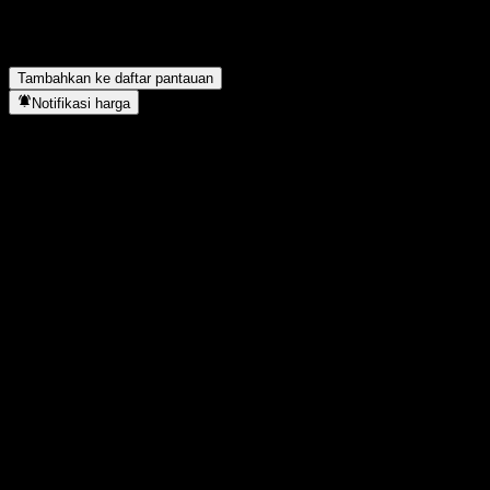
Apakah ProShares Online Retail membayar dividen?
▼
ProShares Online Retail berada di sektor apa?
▼
Kapan ProShares Online Retail menyelesaikan split saham?
▼
Tambahkan ke daftar pantauan
Notifikasi harga