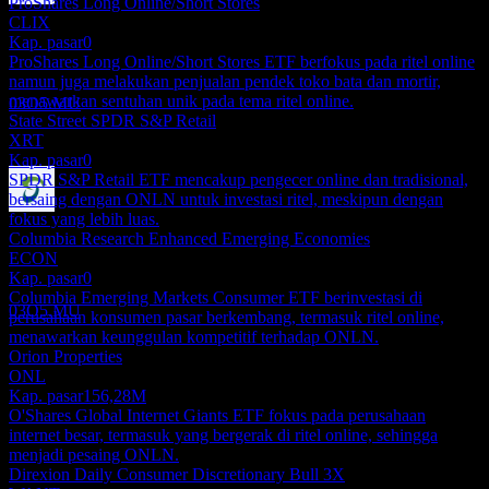
ProShares Long Online/Short Stores
Pembayaran dividen
CLIX
31
Kap. pasar
0
DEC
27
ProShares Long Online/Short Stores ETF berfokus pada ritel online
ProShares Online Retail
namun juga melakukan penjualan pendek toko bata dan mortir,
Perkiraan
menawarkan sentuhan unik pada tema ritel online.
03O5.MU
State Street SPDR S&P Retail
XRT
Kap. pasar
0
SPDR S&P Retail ETF mencakup pengecer online dan tradisional,
bersaing dengan ONLN untuk investasi ritel, meskipun dengan
fokus yang lebih luas.
Ex-dividen
Columbia Research Enhanced Emerging Economies
27
ECON
MAR
28
Kap. pasar
0
ProShares Online Retail
Columbia Emerging Markets Consumer ETF berinvestasi di
Perkiraan
03O5.MU
perusahaan konsumen pasar berkembang, termasuk ritel online,
menawarkan keunggulan kompetitif terhadap ONLN.
Orion Properties
ONL
Kap. pasar
156,28M
O'Shares Global Internet Giants ETF fokus pada perusahaan
internet besar, termasuk yang bergerak di ritel online, sehingga
menjadi pesaing ONLN.
Direxion Daily Consumer Discretionary Bull 3X